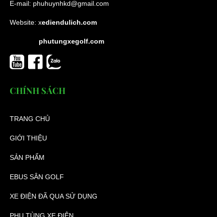
E-mail:
phuhuynhkd@gmail.com
Website:
x
ediendulich.com
phutungxegolf.com
CHÍNH SÁCH
TRANG CHỦ
GIỚI THIỆU
SẢN PHẨM
EBUS SÂN GOLF
XE ĐIỆN ĐÃ QUA SỬ DỤNG
PHỤ TÙNG XE ĐIỆN