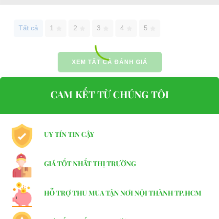
Tất cả
1
2
3
4
5
XEM TẤT CẢ ĐÁNH GIÁ
CAM KẾT TỪ CHÚNG TÔI
UY TÍN TIN CẬY
GIÁ TỐT NHẤT THỊ TRƯỜNG
HỖ TRỢ THU MUA TẬN NƠI NỘI THÀNH TP.HCM