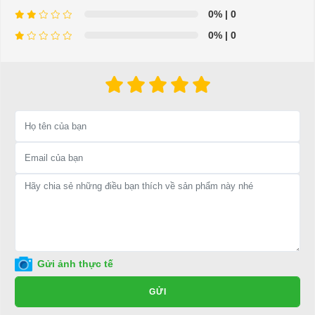
0%
| 0
⇒ Xem thêm:
Bạn nên chọn mua Xe điện sân golf chất lượng giá
0%
| 0
tốt ở đâu?
Để được tư vấn thêm về cách sử dụng xe ô tô điện để tăng tuổi thọ
cho xe hoặc có vấn đề gì cần được hỗ trợ, quý khách vui lòng liên
hệ:
LIÊN HỆ CÔNG TY:
Công ty TNHH TM DV XNK
Đại Cường
Địa chỉ: 845 Quốc Lộ 13, Phường Hiệp Bình Phước, Thành phố
Thủ Đức, TP.HCM
Điện thoại: 08 68 100 260 ( Châu ) - 093 211 3677 ( Phú )
E-mail:
phuhuynhkd@gmail.com
Gửi ảnh thực tế
Website:
xediendulich.com
GỬI
Website:
phutungxegolf.com