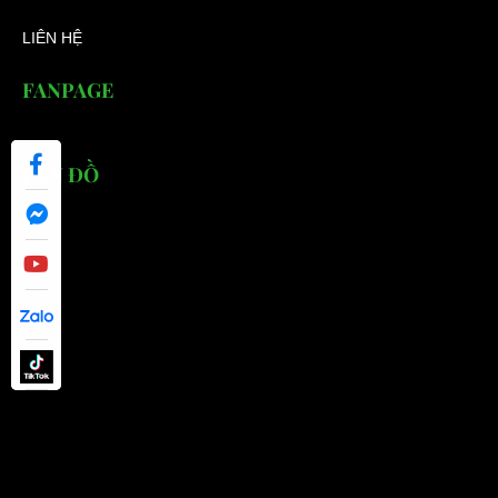
Lượt xem: 970
LIÊN HỆ
FANPAGE
BẢN ĐỒ
Cụm bố thắng, má phanh xe điện du lịch LV TONG
Liên hệ
Lượt xem: 689