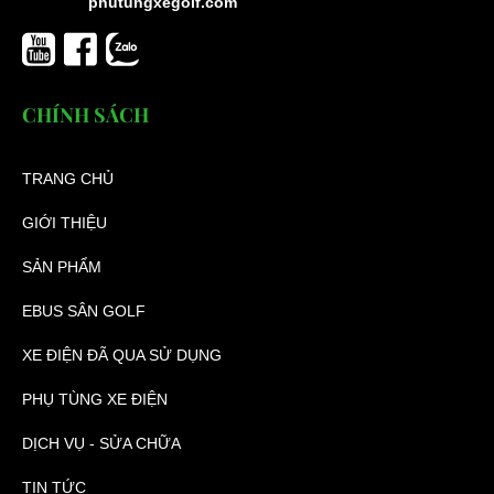
Mâm đúc xe điện du lịch
phutungxegolf.com
Liên hệ
Lượt xem: 594
CHÍNH SÁCH
TRANG CHỦ
GIỚI THIỆU
SẢN PHẨM
EBUS SÂN GOLF
XE ĐIỆN ĐÃ QUA SỬ DỤNG
PHỤ TÙNG XE ĐIỆN
Bộ thiết bị chẩn đoán và lập trình điều khiển xe điện
DỊCH VỤ - SỬA CHỮA
Liên hệ
TIN TỨC