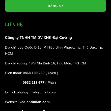
ĐĂNG KÝ
Dây cáp sạc xe điện
LIÊN HỆ
Liên hệ
Công ty TNHH TM DV XNK Đại Cường
Lượt xem: 837
Địa chỉ: 803 Quốc lộ 13, P. Hiệp Bình Phước, Tp. Thủ Đức, Tp.
HCM
Địa chỉ xưởng: 49/9 Nhị Bình 16, Hóc Môn, TP.HCM
Điện thoại:
0868 100 260
( Uyên )
0932 113 677
( Phú )
E-mail:
phuhuynhkd@gmail.com
Website:
x
ediendulich.com