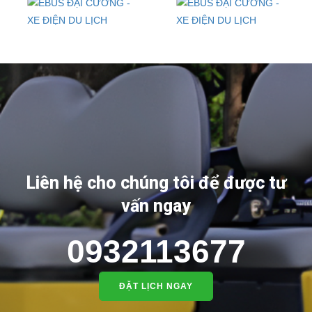
Đèn hậu xe điện Ebus Đại Cường
Liên hệ
Liên hệ cho chúng tôi để được tư
Lượt xem: 1180
vấn ngay
0932113677
ĐẶT LỊCH NGAY