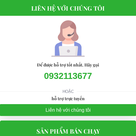
LIÊN HỆ VỚI CHÚNG TÔI
Để được hỗ trợ tốt nhất. Hãy gọi
0932113677
HOẶC
hỗ trợ trực tuyến
Liên hệ với chúng tôi
SẢN PHẨM BÁN CHẠY