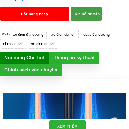
Đặt hàng ngay
Liên hệ tư vấn
Tags:
xe điện đại cường
xe điện du lịch
ebus đại cường
ebus du lich
xe dien du lich
Nội dung Chi Tiết
Thông số kỹ thuật
Chính sách vận chuyển
XEM THÊM