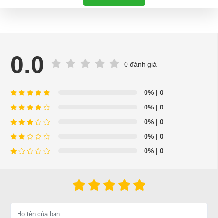
0.0
0 đánh giá
0%
| 0
0%
| 0
0%
| 0
0%
| 0
0%
| 0
Bộ sạc pin xe điện du lịch ,xe sân golf 60v