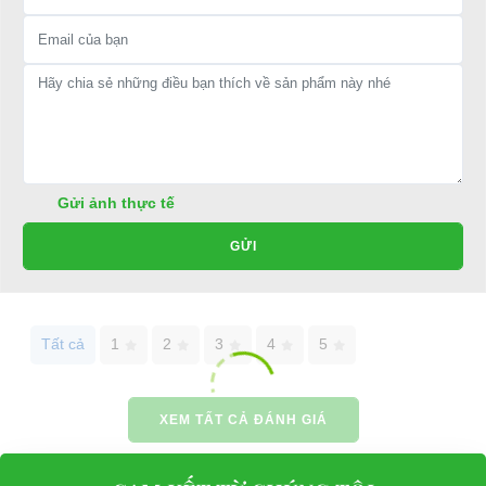
Bộ sạc pin xe điện du lịch ,xe sân golf 60v
- Bộ sạc pin công suất thực tế 10-15-20-25ah
- Điện áp phù hợp tất cả các dòng pin xe điện hiện có
- Thiết kế vỏ nhôm đúc chắc chắn ,chống nước tiêu chuẩn
IPV6 ,làm mát hiệu quả với quạt tản nhiệt
Gửi ảnh thực tế
GỬI
Hân hạnh được phục vụ mọi người
⇒ Xem thêm:
Bạn nên chọn mua Xe điện sân golf chất lượng giá
tốt ở đâu?
Tất cả
1
2
3
4
5
Để được tư vấn thêm về cách sử dụng xe ô tô điện để tăng tuổi thọ
cho xe hoặc có vấn đề gì cần được hỗ trợ, quý khách vui lòng liên
XEM TẤT CẢ ĐÁNH GIÁ
hệ:
LIÊN HỆ CÔNG TY:
Công ty TNHH TM DV XNK