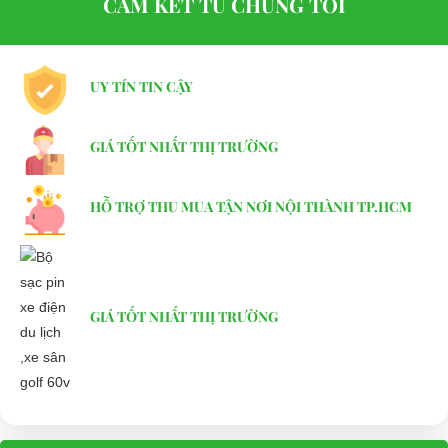
CAM KẾT TỪ CHÚNG TÔI
Đại Cường
Địa chỉ: 845 Quốc Lộ 13, Phường Hiệp Bình Phước, Thành phố
Thủ Đức, TP.HCM
UY TÍN TIN CẬY
Điện thoại: 08 68 100 260 ( Châu ) - 093 211 3677 ( Phú )
GIÁ TỐT NHẤT THỊ TRƯỜNG
E-mail:
phuhuynhkd@gmail.com
Website:
xediendulich.com
HỖ TRỢ THU MUA TẬN NƠI NỘI THÀNH TP.HCM
Website:
phutungxegolf.com
GIÁ TỐT NHẤT THỊ TRƯỜNG