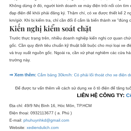
Không dừng ở đó, người kinh doanh xe máy điện trôi nổi còn tìm
đạp điện để khỏi phải đăng ký. Thậm chí, có xe được thiết kế 2 n
km/giờ. Khi bị kiểm tra, chỉ cần đổi ổ cắm là biến thành xe "đúng
Kiến nghị kiểm soát chặt
Trước thực trạng trên, nhiều doanh nghiệp kiến nghị cơ quan chức 
gốc. Cần quy định tiêu chuẩn kỹ thuật bắt buộc cho mọi loại xe đ
và truy xuất nguồn gốc. Ngoài ra, cần xử phạt nghiêm các cửa hà
trường này.
⇒ Xem thêm:
Cắm bảng 30km/h: Có phải lối thoát cho xe điện du
Để được tư vấn thêm về cách sử dụng xe ô tô điện để tăng tuổi
LIÊN HỆ CÔNG TY:
C
Địa chỉ: 49/9 Nhị Bình 16, Hóc Môn, TP.HCM
Điện thoại: 0932113677 ( a. Phú )
E-mail:
phuhuynhkd@gmail.com
Website:
xediendulich.com