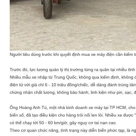
Người tiêu dùng trước khi quyết định mua xe máy điện cần kiểm tr
Trước đó, lực lượng quản lý thị trường từng ra quân tại nhiều tỉnh
Nhiều mẫu xe nhập từ Trung Quốc, không qua kiểm định, không đạ
điện tử với giá chỉ 6 - 10 triệu đồng/chiếc, dễ dàng đánh trúng 
chứng nhận chất lượng, không bảo hành, linh kiện như pin, sạc,
Ông Hoàng Anh Tú, một nhà kinh doanh xe máy tại TP HCM, cho rằ
biển số, đã tạo điều kiện cho hàng trôi nổi len lỏi. Nhiều xe đư
có thể chạy tới 50 - 60 km/giờ, gây nguy cơ tai nạn cao.
Theo cơ quan chức năng, tình trạng này diễn biến phức tạp, là ng