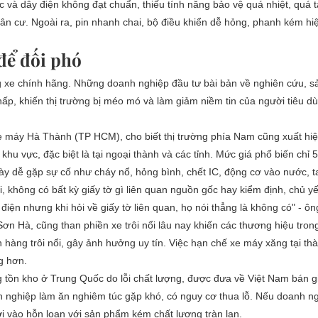
sạc và dây điện không đạt chuẩn, thiếu tính năng bảo vệ quá nhiệt, quá t
ân cư. Ngoài ra, pin nhanh chai, bộ điều khiển dễ hỏng, phanh kém hi
 để đối phó
g xe chính hãng. Những doanh nghiệp đầu tư bài bản về nghiên cứu, s
ấp, khiến thị trường bị méo mó và làm giảm niềm tin của người tiêu dù
áy Hà Thành (TP HCM), cho biết thị trường phía Nam cũng xuất hiệ
u vực, đặc biệt là tại ngoại thành và các tỉnh. Mức giá phổ biến chỉ 5 
này dễ gặp sự cố như cháy nổ, hỏng bình, chết IC, động cơ vào nước, t
i, không có bất kỳ giấy tờ gì liên quan nguồn gốc hay kiểm định, chủ yế
điện nhưng khi hỏi về giấy tờ liên quan, họ nói thẳng là không có" - ô
Hà, cũng than phiền xe trôi nổi lâu nay khiến các thương hiệu tron
hàng trôi nổi, gây ảnh hưởng uy tín. Việc hạn chế xe máy xăng tại thà
g hơn.
ng tồn kho ở Trung Quốc do lỗi chất lượng, được đưa về Việt Nam bán g
nh nghiệp làm ăn nghiêm túc gặp khó, có nguy cơ thua lỗ. Nếu doanh n
ơi vào hỗn loạn với sản phẩm kém chất lượng tràn lan.