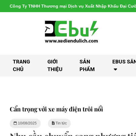
Công Ty TNHH Thương mại Dịch vụ Xuất Nhập Khẩu Đại Cư
TRANG
GIỚI
SẢN
EBUS SÂ
CHỦ
THIỆU
PHẨM
Cẩn trọng với xe máy điện trôi nổi
10/08/2025
Tin tức