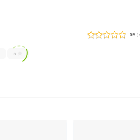
/
(
0
5
5