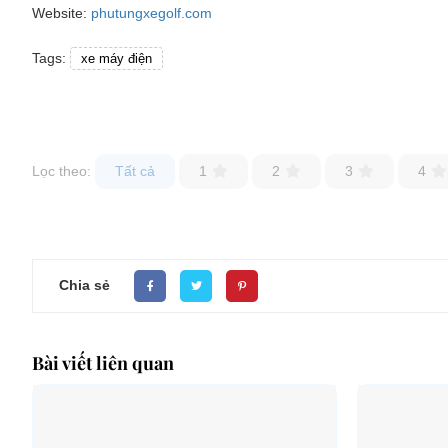
Website:
phutungxegolf.com
Tags:
xe máy điện
Lọc theo:
Tất cả
1
2
3
4
Chia sẻ
Bài viết liên quan