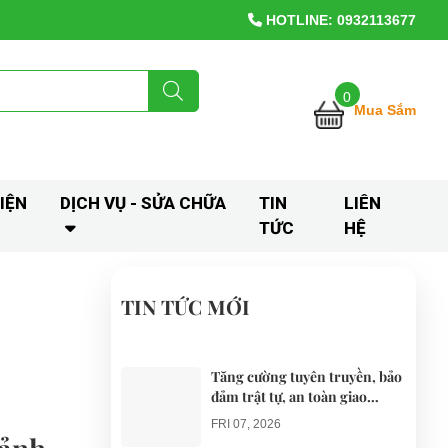
HOTLINE: 0932113677
0
Mua Sắm
IỆN
DỊCH VỤ - SỬA CHỮA
TIN
LIÊN
TỨC
HỆ
TIN TỨC MỚI
Tăng cường tuyên truyền, bảo
đảm trật tự, an toàn giao
thông khi thí điểm xe điện 4
FRI 07, 2026
bánh phục vụ du lịch