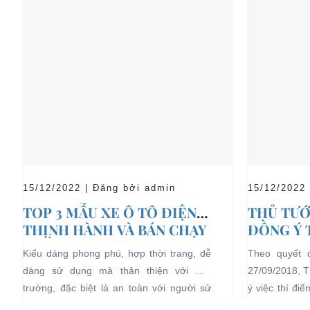
15/12/2022 | Đăng bởi admin
15/12/2022
TOP 3 MẪU XE Ô TÔ ĐIỆN
THỦ TƯỚ
THỊNH HÀNH VÀ BÁN CHẠY
ĐỒNG Ý 
NHẤT HIỆN NAY
04 BÁNH
Kiểu dáng phong phú, hợp thời trang, dễ
Theo quyết 
LỊCH TẠ
dàng sử dụng mà thân thiện với môi
27/09/2018, 
HẠN CH
trường, đặc biệt là an toàn với người sử
ý việc thí đi
dụng, đó là những ưu...
bánh chạy bằn