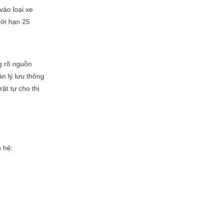
vào loại xe
iới hạn 25
ng rõ nguồn
ản lý lưu thông
ật tự cho thị
n hệ: