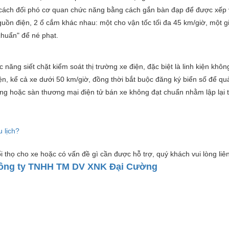
 cách đối phó cơ quan chức năng bằng cách gắn bàn đạp để được xếp 
guồn điện, 2 ổ cắm khác nhau: một cho vận tốc tối đa 45 km/giờ, một g
 chuẩn" để né phạt.
năng siết chặt kiểm soát thị trường xe điện, đặc biệt là linh kiện khô
iện, kể cả xe dưới 50 km/giờ, đồng thời bắt buộc đăng ký biển số để qu
ng hoặc sàn thương mại điện tử bán xe không đạt chuẩn nhằm lập lại tr
 lịch?
 thọ cho xe hoặc có vấn đề gì cần được hỗ trợ, quý khách vui lòng liê
ông ty TNHH TM DV XNK Đại Cường