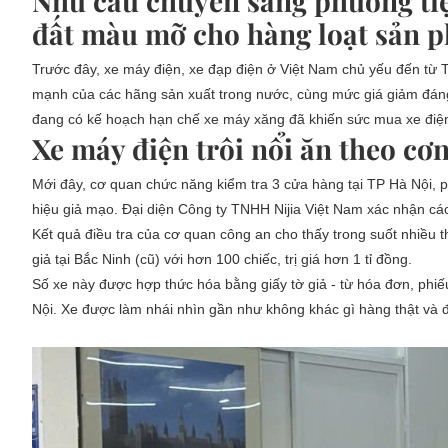
Nhu cầu chuyển sang phương ti
đất màu mỡ cho hàng loạt sản p
Trước đây, xe máy điện, xe đạp điện ở Việt Nam chủ yếu đến từ 
mạnh của các hãng sản xuất trong nước, cùng mức giá giảm đáng
đang có kế hoạch hạn chế xe máy xăng đã khiến sức mua xe điện 
Xe máy điện trôi nổi ăn theo cơ
Mới đây, cơ quan chức năng kiểm tra 3 cửa hàng tại TP Hà Nội, p
hiệu giả mạo. Đại diện Công ty TNHH Nijia Việt Nam xác nhận cá
Kết quả điều tra của cơ quan công an cho thấy trong suốt nhiều t
giả tại Bắc Ninh (cũ) với hơn 100 chiếc, trị giá hơn 1 tỉ đồng.
Số xe này được hợp thức hóa bằng giấy tờ giả - từ hóa đơn, phi
Nội. Xe được làm nhái nhìn gần như không khác gì hàng thật và đ