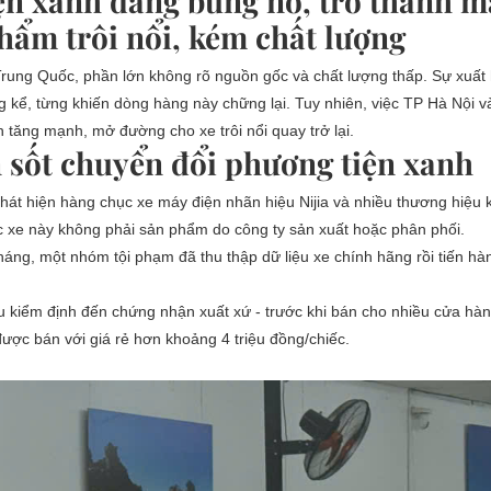
ện xanh đang bùng nổ, trở thành 
hẩm trôi nổi, kém chất lượng
Trung Quốc, phần lớn không rõ nguồn gốc và chất lượng thấp. Sự xuất 
 kể, từng khiến dòng hàng này chững lại. Tuy nhiên, việc TP Hà Nội
tăng mạnh, mở đường cho xe trôi nổi quay trở lại.
n sốt chuyển đổi phương tiện xanh
hát hiện hàng chục xe máy điện nhãn hiệu Nijia và nhiều thương hiệu 
c xe này không phải sản phẩm do công ty sản xuất hoặc phân phối.
háng, một nhóm tội phạm đã thu thập dữ liệu xe chính hãng rồi tiến hà
ếu kiểm định đến chứng nhận xuất xứ - trước khi bán cho nhiều cửa hà
ược bán với giá rẻ hơn khoảng 4 triệu đồng/chiếc.