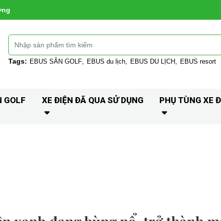
ờng
Tags:
EBUS SÂN GOLF
EBUS du lịch
EBUS DU LỊCH
EBUS resort
N GOLF
XE ĐIỆN ĐÃ QUA SỬ DỤNG
PHỤ TÙNG XE Đ