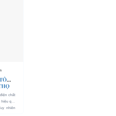
n
 TÔ
 THỌ
điện chất
i hiệu quả
Tuy nhiên