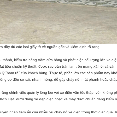
a đầy đủ các loại giấy tờ về nguồn gốc và kiểm định rõ ràng
 - thành, kiểm tra hàng trăm cửa hàng và phát hiện số lượng lớn xe điện
t tiêu chuẩn kỹ thuật, được rao bán tràn lan trên mạng xã hội và sàn
tâm lý "ham rẻ" của khách hàng. Thực tế, phần lớn các sản phẩm này kh
 động cơ đều sơ sài, nhanh hỏng, dễ gây cháy nổ, mất phanh hoặc chập
ng chính việc quản lý lỏng lẻo với xe điện vận tốc thấp, vốn không p
ợc "lách luật" dưới dạng xe đạp điện hoặc xe máy dưới chuẩn đăng kiểm 
uyên nhân tiềm ẩn của nhiều vụ cháy nổ xe điện trong thời gian qua. K