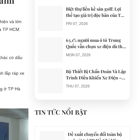
mảnh
Biệt thự liền kề sân golf: Lợi
thế tạo giá trị độc bản của The
AGULA Tây Ninh
hiện và lớn
FRI 07, 2026
 và TP HCM
63,1% người mua ô tô Trung
Quốc vẫn chọn xe điện dù thị
trường tháng 7 hạ nhiệt
MON 07, 2026
khác có dấu
Bộ Thiết Bị Chẩn Đoán Và Lập
nh lắp ráp xe
Trình Điều Khiển Xe Điện –
Giải Pháp Bảo Trì Chuyên
THU 07, 2026
ng ở TP Hà
Nghiệp
Công an xác minh vụ tài xế xe
điện du lịch gây gổ khi đón du
TIN TỨC NỔI BẬT
khách ở Quy Nhơn
MON 07, 2026
Đề xuất chuyển đổi toàn bộ