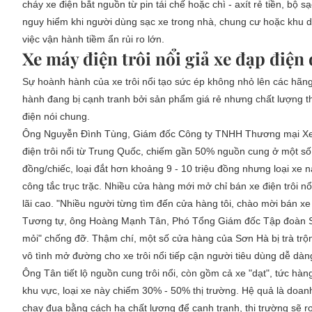
cháy xe điện bắt nguồn từ pin tái chế hoặc chì - axít rẻ tiền, bộ 
nguy hiểm khi người dùng sạc xe trong nhà, chung cư hoặc khu d
việc vận hành tiềm ẩn rủi ro lớn.
Xe máy điện trôi nổi giả xe đạp điện
Sự hoành hành của xe trôi nổi tạo sức ép không nhỏ lên các hãn
hành đang bị cạnh tranh bởi sản phẩm giá rẻ nhưng chất lượng th
điện nói chung.
Ông Nguyễn Đình Tùng, Giám đốc Công ty TNHH Thương mại Xe m
điện trôi nổi từ Trung Quốc, chiếm gần 50% nguồn cung ở một số kh
đồng/chiếc, loại đắt hơn khoảng 9 - 10 triệu đồng nhưng loại xe 
công tắc trục trặc. Nhiều cửa hàng mới mở chỉ bán xe điện trôi nổ
lãi cao. "Nhiều người từng tìm đến cửa hàng tôi, chào mời bán xe 
Tương tự, ông Hoàng Mạnh Tân, Phó Tổng Giám đốc Tập đoàn Sơn 
mỏi" chống đỡ. Thậm chí, một số cửa hàng của Sơn Hà bị trà trộn 
vô tình mở đường cho xe trôi nổi tiếp cận người tiêu dùng dễ dàn
Ông Tân tiết lộ nguồn cung trôi nổi, còn gồm cả xe "dạt", tức hà
khu vực, loại xe này chiếm 30% - 50% thị trường. Hệ quả là doa
chạy đua bằng cách hạ chất lượng để cạnh tranh, thị trường sẽ r