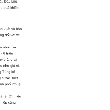
ải. Đặc biệt
ệu quả khiến
ản xuất và bảo
ng đối với xe
n nhiều xe
- 6 triệu
ay thắng và
u nhờ giá rẻ,
ng Tùng kể.
g nước "mệt
nh phố lớn lại
iá rẻ. Ở nhiều
ghiệp cũng