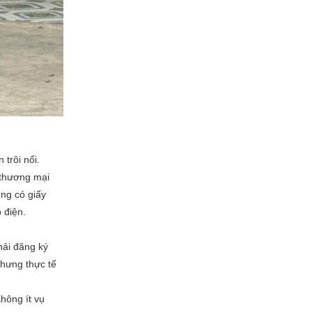
 trôi nổi.
 thương mại
ông có giấy
 điện.
hải đăng ký
nhưng thực tế
hông ít vụ