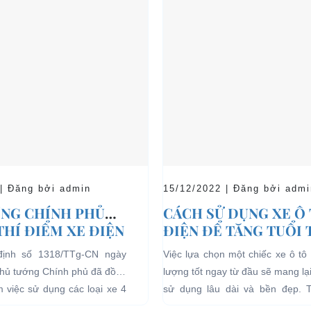
 | Đăng bởi admin
15/12/2022 | Đăng bởi admi
NG CHÍNH PHỦ
CÁCH SỬ DỤNG XE Ô
THÍ ĐIỂM XE ĐIỆN
ĐIỆN ĐỂ TĂNG TUỔI
 CHỞ KHÁCH DU
CHO XE
định số 1318/TTg-CN ngày
Việc lựa chọn một chiếc xe ô tô 
I CÁC KHU VỰC
Thủ tướng Chính phủ đã đồng
lượng tốt ngay từ đầu sẽ mang lạ
Ế
ểm việc sử dụng các loại xe 4
sử dụng lâu dài và bền đẹp. 
g năng lượng điện...
bên...