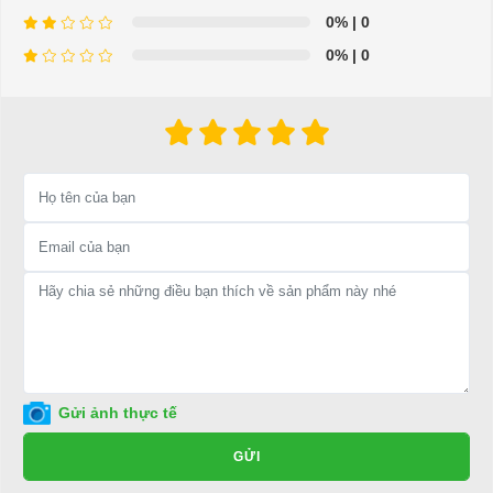
0%
| 0
0%
| 0
⇒ Xem thêm:
Bạn nên chọn mua Xe điện sân golf chất lượng giá
tốt ở đâu?
Để được tư vấn thêm về cách sử dụng xe ô tô điện để tăng tuổi thọ
cho xe hoặc có vấn đề gì cần được hỗ trợ, quý khách vui lòng liên
hệ:
LIÊN HỆ CÔNG TY:
Công ty TNHH TM DV XNK
Đại Cường
Địa chỉ: 845 Quốc Lộ 13, Phường Hiệp Bình Phước, Thành phố
Thủ Đức, TP.HCM
Điện thoại: 08 68 100 260 ( Châu ) - 093 211 3677 ( Phú )
Gửi ảnh thực tế
E-mail:
phuhuynhkd@gmail.com
GỬI
Website:
xediendulich.com