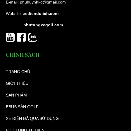
E-mail:
phuhuynhkd@gmail.com
Website:
x
ediendulich.com
phutungxegolf.com
CHÍNH SÁCH
TRANG CHỦ
GIỚI THIỆU
SẢN PHẨM
EBUS SÂN GOLF
XE ĐIỆN ĐÃ QUA SỬ DỤNG
PHỤ TÙNG XE ĐIỆN