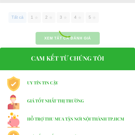
Website:
phutungxegolf.com
Tất cả
1
2
3
4
5
XEM TẤT CẢ ĐÁNH GIÁ
CAM KẾT TỪ CHÚNG TÔI
UY TÍN TIN CẬY
GIÁ TỐT NHẤT THỊ TRƯỜNG
HỖ TRỢ THU MUA TẬN NƠI NỘI THÀNH TP.HCM