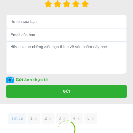
Hân hạnh được phục vụ mọi người
Để được tư vấn thêm về cách sử dụng xe ô tô điện để tăng tuổi thọ
cho xe hoặc có vấn đề gì cần được hỗ trợ, quý khách vui lòng liên
hệ:
LIÊN HỆ CÔNG TY:
Công ty TNHH TM DV XNK
Đại Cường
Địa chỉ: 49/9 Nhị Bình 16, Hóc Môn, TP.HCM
Điện thoại: 0932113677
Gửi ảnh thực tế
E-mail:
phuhuynhkd@gmail.com
GỬI
Website:
xediendulich.com
Website:
phutungxegolf.com
Tất cả
1
2
3
4
5