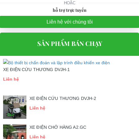
HOẶC
hỗ trợ trực tuyến
Liên hệ với chúng tôi
SẢN PHẨM BÁN CHẠY
XE ĐIỆN CỨU THƯƠNG DVJH-1
Liên hệ
XE ĐIỆN CỨU THƯƠNG DVJH-2
Liên hệ
XE ĐIỆN CHỞ HÀNG A2.GC
Liên hệ