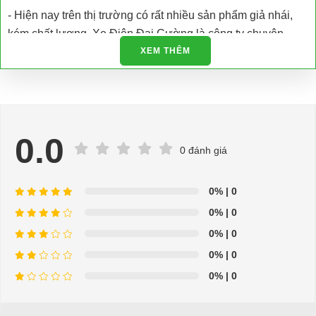
- Hiện nay trên thị trường có rất nhiều sản phẩm giả nhái,
kém chất lượng. Xe Điện Đại Cường là công ty chuyên
nhập khẩu các loại xe điện và phụ tùng xe điện trực tiếp tại
XEM THÊM
nhà máy sản xuất đảm bảo chất lượng và có giấy tờ được
cấp phép.
- Chúng tôi còn hỗ trợ kiểm tra bảo dưỡng, bảo trì và sửa
chữa tận nơi
0.0
0 đánh giá
- Hỗ trợ giải đáp các vấn đề liên quan đến xe điện miễn phí
- Chuyên phụ tùng, phụ kiện - thiết bị dành cho xe điện.
0%
| 0
0%
| 0
- Dịch vụ sửa chữa, thay thế phụ tùng, phụ kiện - thiết bị cho
0%
| 0
xe ô tô điện.
0%
| 0
=>Liên hệ với chúng tôi để yêu cầu cung cấp, sửa chữa,
0%
| 0
thay thế phụ tùng, phụ kiện - thiết bị cho xe điện. Giá thành
cạnh tranh, tay nghề thợ chuyên nghiệp, nhanh chóng.