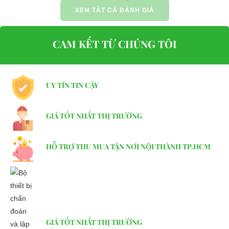
XEM TẤT CẢ ĐÁNH GIÁ
CAM KẾT TỪ CHÚNG TÔI
UY TÍN TIN CẬY
GIÁ TỐT NHẤT THỊ TRƯỜNG
HỖ TRỢ THU MUA TẬN NƠI NỘI THÀNH TP.HCM
GIÁ TỐT NHẤT THỊ TRƯỜNG