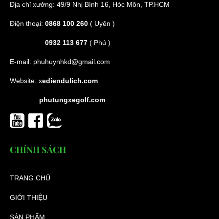
Địa chỉ xưởng: 49/9 Nhị Bình 16, Hóc Môn, TP.HCM
Điện thoại:
0868 100 260
( Uyên )
0932 113 677
( Phú )
E-mail:
phuhuynhkd@gmail.com
Website:
x
ediendulich.com
phutungxegolf.com
CHÍNH SÁCH
TRANG CHỦ
GIỚI THIỆU
SẢN PHẨM