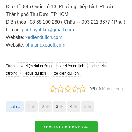
Địa chỉ: 845 Quốc Lộ 13, Phường Hiệp Bình Phước,
Thành phố Thủ Đức, TP.HCM
Điện thoại: 08 68 100 260 ( Châu ) - 093 211 3677 ( Phú )
E-mail:
phuhuynhkd@gmail.com
Website:
xediendulich.com
Website:
phutungxegolf.com
Tags:
xe điện đại cường
xe điện du lịch
ebus đại
cường
ebus du lich
xe dien du lich
/
(
bình chọn
)
0
5
0
Tất cả
1
2
3
4
5
XEM TẤT CẢ ĐÁNH GIÁ