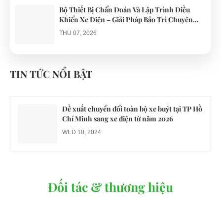
Bộ Thiết Bị Chẩn Đoán Và Lập Trình Điều
Khiển Xe Điện – Giải Pháp Bảo Trì Chuyên
Nghiệp
THU 07, 2026
Công an xác minh vụ tài xế xe điện du lịch gây
gổ khi đón du khách ở Quy Nhơn
TIN TỨC NỔI BẬT
MON 07, 2026
Đề xuất chuyển đổi toàn bộ xe buýt tại TP Hồ
Chí Minh sang xe điện từ năm 2026
WED 10, 2024
Đối tác & thương hiệu