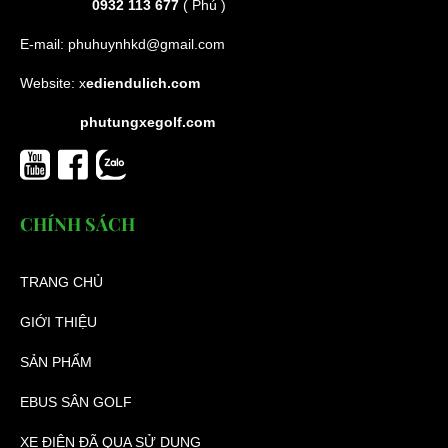
0932 113 677
( Phú )
E-mail:
phuhuynhkd@gmail.com
Website:
x
ediendulich.com
phutungxegolf.com
CHÍNH SÁCH
TRANG CHỦ
GIỚI THIỆU
SẢN PHẨM
EBUS SÂN GOLF
XE ĐIỆN ĐÃ QUA SỬ DỤNG