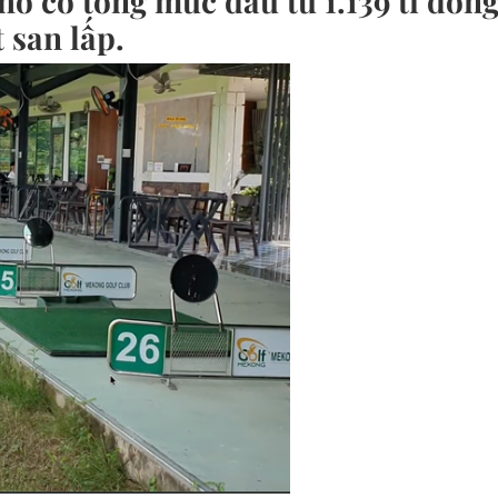
hơ có tổng mức đầu tư 1.139 tỉ đồn
 san lấp.