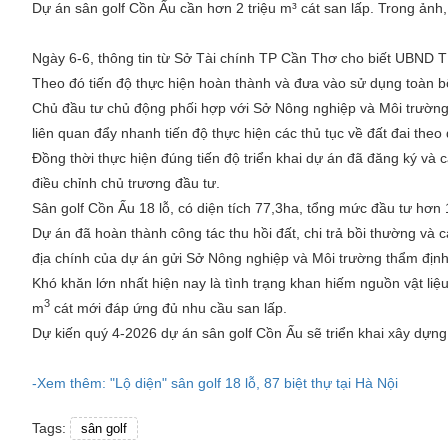
Dự án sân golf Cồn Ấu cần hơn 2 triệu m³ cát san lấp. Trong ảnh,
Ngày 6-6, thông tin từ Sở Tài chính TP Cần Thơ cho biết UBND T
Theo đó tiến độ thực hiện hoàn thành và đưa vào sử dụng toàn 
Chủ đầu tư chủ động phối hợp với Sở Nông nghiệp và Môi trường
liên quan đẩy nhanh tiến độ thực hiện các thủ tục về đất đai theo 
Đồng thời thực hiện đúng tiến độ triển khai dự án đã đăng ký và 
điều chỉnh chủ trương đầu tư.
Sân golf Cồn Ấu 18 lỗ, có diện tích 77,3ha, tổng mức đầu tư hơn 
Dự án đã hoàn thành công tác thu hồi đất, chi trả bồi thường và c
địa chính của dự án gửi Sở Nông nghiệp và Môi trường thẩm định đ
Khó khăn lớn nhất hiện nay là tình trạng khan hiếm nguồn vật liệ
3
m
cát mới đáp ứng đủ nhu cầu san lấp.
Dự kiến quý 4-2026 dự án sân golf Cồn Ấu sẽ triển khai xây dựn
-Xem thêm: "Lộ diện" sân golf 18 lỗ, 87 biệt thự tại Hà Nội
Tags:
sân golf