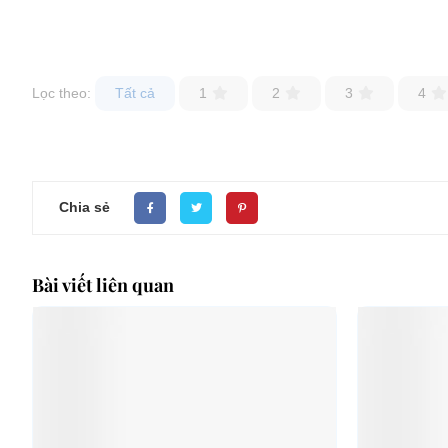
Lọc theo:
Tất cả
1
2
3
4
Chia sẻ
Bài viết liên quan