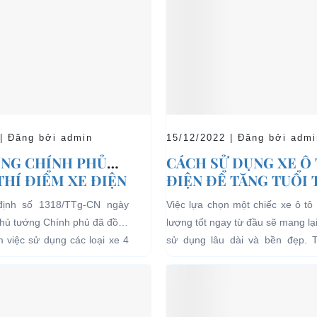
 | Đăng bởi admin
15/12/2022 | Đăng bởi admi
NG CHÍNH PHỦ
CÁCH SỬ DỤNG XE Ô
THÍ ĐIỂM XE ĐIỆN
ĐIỆN ĐỂ TĂNG TUỔI
 CHỞ KHÁCH DU
CHO XE
định số 1318/TTg-CN ngày
Việc lựa chọn một chiếc xe ô tô 
I CÁC KHU VỰC
Thủ tướng Chính phủ đã đồng
lượng tốt ngay từ đầu sẽ mang lạ
Ế
ểm việc sử dụng các loại xe 4
sử dụng lâu dài và bền đẹp. 
g năng lượng điện...
bên...