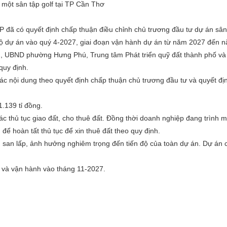
 một sân tập golf tại TP Cần Thơ
P đã có quyết định chấp thuận điều chỉnh chủ trương đầu tư dự án sân
bộ dự án vào quý 4-2027, giai đoạn vận hành dự án từ năm 2027 đến 
, UBND phường Hưng Phú, Trung tâm Phát triển quỹ đất thành phố và 
quy định.
các nội dung theo quyết định chấp thuận chủ trương đầu tư và quyết đ
1.139 tỉ đồng.
ác thủ tục giao đất, cho thuê đất. Đồng thời doanh nghiệp đang trình m
ể hoàn tất thủ tục để xin thuê đất theo quy định.
u san lấp, ảnh hưởng nghiêm trọng đến tiến độ của toàn dự án. Dự án 
g và vận hành vào tháng 11-2027.