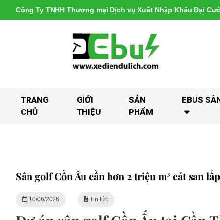
Công Ty TNHH Thương mại Dịch vụ Xuất Nhập Khẩu Đại Cư
TRANG
GIỚI
SẢN
EBUS SÂ
CHỦ
THIỆU
PHẨM
Sân golf Cồn Ấu cần hơn 2 triệu m³ cát san lấp
10/06/2026
Tin tức