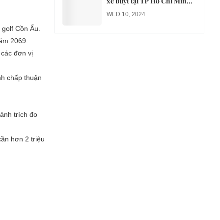
xe buýt tại TP Hồ Chí Minh
sang xe điện từ năm 2026
WED 10, 2024
 golf Cồn Ấu.
năm 2069.
các đơn vị
ịnh chấp thuận
ảnh trích đo
cần hơn 2 triệu