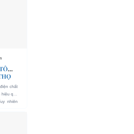
n
 TÔ
 THỌ
điện chất
i hiệu quả
Tuy nhiên