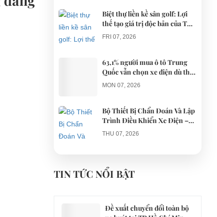
g đang
Biệt thự liền kề sân golf: Lợi
thế tạo giá trị độc bản của The
AGULA Tây Ninh
FRI 07, 2026
63,1% người mua ô tô Trung
Quốc vẫn chọn xe điện dù thị
trường tháng 7 hạ nhiệt
MON 07, 2026
Bộ Thiết Bị Chẩn Đoán Và Lập
Trình Điều Khiển Xe Điện –
Giải Pháp Bảo Trì Chuyên
THU 07, 2026
Nghiệp
Công an xác minh vụ tài xế xe
điện du lịch gây gổ khi đón du
TIN TỨC NỔI BẬT
khách ở Quy Nhơn
MON 07, 2026
Đề xuất chuyển đổi toàn bộ