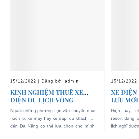
15/12/2022 | Đăng bởi admin
15/12/2022
KINH NGHIỆM THUÊ XE
XE ĐIỆN
ĐIỆN DU LỊCH VÒNG
LƯU MỚI
QUANH ĐÀ NẴNG
LỊCH NG
Ngoài những phương tiện vận chuyển như
Hiện nay, 
xích lô, xe máy hay xe đạp, du khách khi
resort đang 
đến Đà Nẵng có thể lựa chọn cho mình
lịch nghĩ dưỡ
những chiếc xe điện Đà...