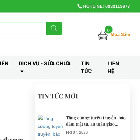
HOTLINE: 0932113677
0
Mua Sắm
IỆN
DỊCH VỤ - SỬA CHỮA
TIN
LIÊN
TỨC
HỆ
TIN TỨC MỚI
Tăng cường tuyên truyền, bảo
đảm trật tự, an toàn giao
thông khi thí điểm xe điện 4
FRI 07, 2026
bánh phục vụ du lịch