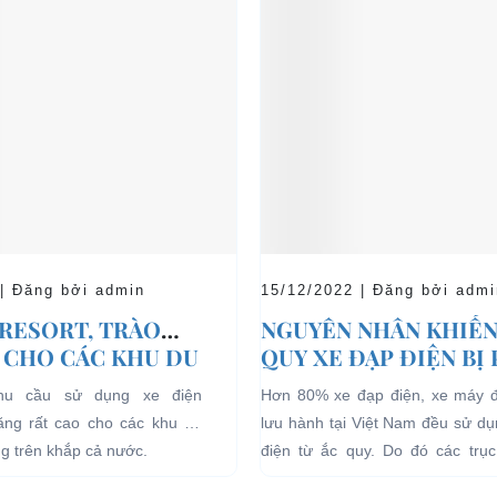
 | Đăng bởi admin
15/12/2022 | Đăng bởi admi
 RESORT, TRÀO
NGUYÊN NHÂN KHIẾN
 CHO CÁC KHU DU
QUY XE ĐẠP ĐIỆN BỊ
HĨ DƯỠNG.
nhu cầu sử dụng xe điện
Hơn 80% xe đạp điện, xe máy 
tăng rất cao cho các khu du
lưu hành tại Việt Nam đều sử d
ng trên khắp cả nước.
điện từ ắc quy. Do đó các trục 
quan đến...