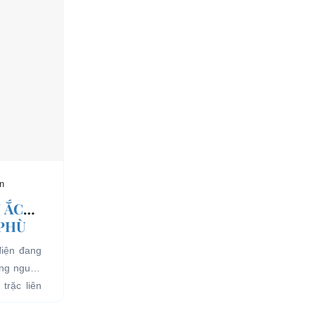
n
 ẮC
 PHÙ
điện đang
ụng nguồn
trặc liên