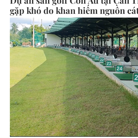
Dự án sân golf Cồn Ấu tại Cần T
gặp khó do khan hiếm nguồn cát