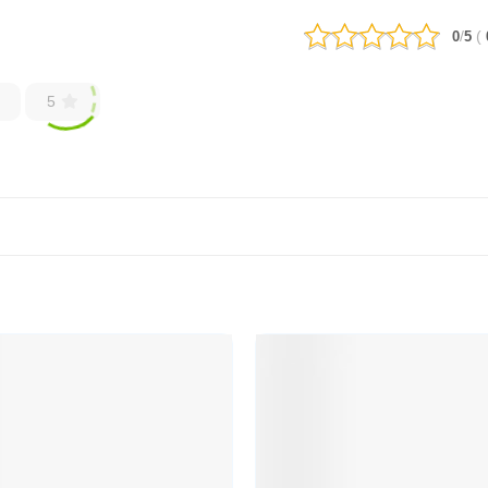
/
(
0
5
5