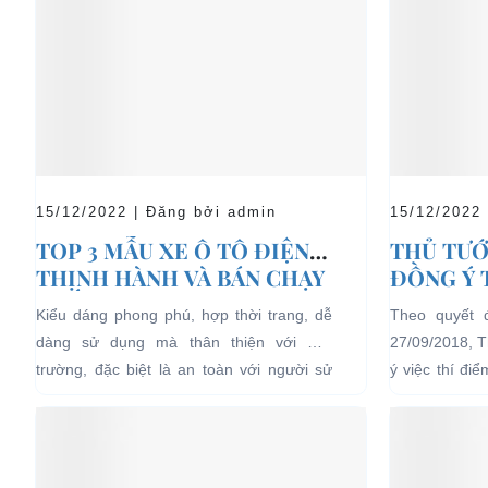
15/12/2022 | Đăng bởi admin
15/12/2022
TOP 3 MẪU XE Ô TÔ ĐIỆN
THỦ TƯỚ
THỊNH HÀNH VÀ BÁN CHẠY
ĐỒNG Ý 
NHẤT HIỆN NAY
04 BÁNH
Kiểu dáng phong phú, hợp thời trang, dễ
Theo quyết 
LỊCH TẠ
dàng sử dụng mà thân thiện với môi
27/09/2018, 
HẠN CH
trường, đặc biệt là an toàn với người sử
ý việc thí đi
dụng, đó là những ưu...
bánh chạy bằn