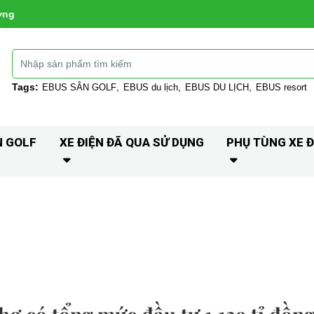
ờng
Tags:
EBUS SÂN GOLF
EBUS du lịch
EBUS DU LỊCH
EBUS resort
N GOLF
XE ĐIỆN ĐÃ QUA SỬ DỤNG
PHỤ TÙNG XE Đ