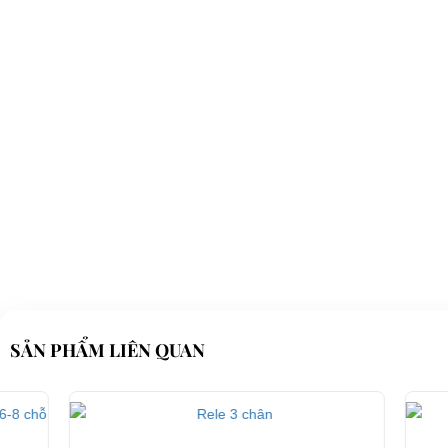
Điện thoại: 08 68 100 260 ( Châu ) - 093 211 3677 ( Phú )
E-mail:
phuhuynhkd@gmail.com
Website:
xediendulich.com
Website:
phutungxegolf.com
SẢN PHẨM LIÊN QUAN