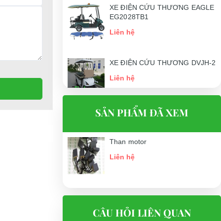
XE ĐIỆN CỨU THƯƠNG EAGLE
EG2028TB1
Liên hệ
XE ĐIỆN CỨU THƯƠNG DVJH-2
Liên hệ
SẢN PHẨM ĐÃ XEM
Than motor
Liên hệ
CÂU HỎI LIÊN QUAN