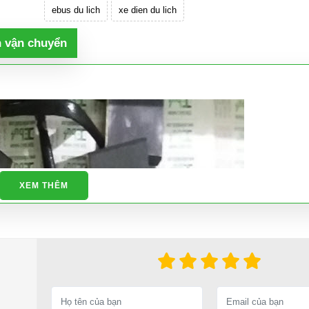
ebus du lich
xe dien du lich
h vận chuyển
XEM THÊM