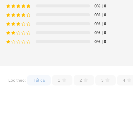
0%
| 0
0%
| 0
0%
| 0
0%
| 0
0%
| 0
Lọc theo:
Tất cả
1
2
3
4
⇒ Xem thêm:
Bạn nên chọn mua Xe điện sân golf chất lượng giá t
Để được tư vấn thêm về cách sử dụng xe ô tô điện để tăng tuổi thọ c
LIÊN HỆ CÔNG TY:
Cô
Địa chỉ: 845 Quốc Lộ 13, Phường Hiệp Bình Phước, Thành phố Thủ