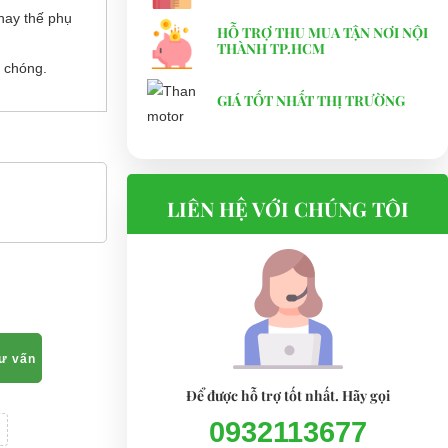
hay thế phụ
HỖ TRỢ THU MUA TẬN NƠI NỘI
THÀNH TP.HCM
 chóng.
GIÁ TỐT NHẤT THỊ TRƯỜNG
LIÊN HỆ VỚI CHÚNG TÔI
tư vấn
Để được hỗ trợ tốt nhất. Hãy gọi
0932113677