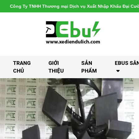
Công Ty TNHH Thương mại Dịch vụ Xuất Nhập Khẩu Đại Cư
TRANG
GIỚI
SẢN
EBUS SÂ
CHỦ
THIỆU
PHẨM