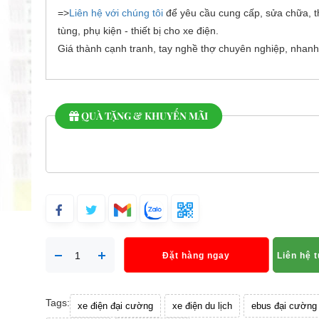
=>
Liên hệ với chúng tôi
để yêu cầu cung cấp, sửa chữa, t
tùng, phụ kiện - thiết bị cho xe điện.
Giá thành cạnh tranh, tay nghề thợ chuyên nghiệp, nhanh
QUÀ TẶNG & KHUYẾN MÃI
Đặt hàng ngay
Liên hệ 
Tags:
xe điện đại cường
xe điện du lịch
ebus đại cường