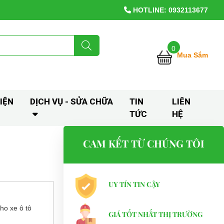
HOTLINE: 0932113677
0
Mua Sắm
IỆN
DỊCH VỤ - SỬA CHỮA
TIN
LIÊN
TỨC
HỆ
CAM KẾT TỪ CHÚNG TÔI
UY TÍN TIN CẬY
cho xe ô tô
GIÁ TỐT NHẤT THỊ TRƯỜNG