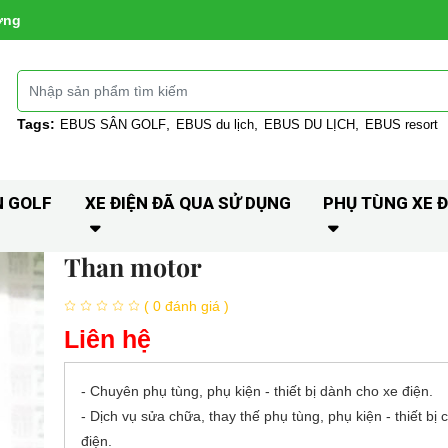
ờng
Tags:
EBUS SÂN GOLF
EBUS du lịch
EBUS DU LỊCH
EBUS resort
N GOLF
XE ĐIỆN ĐÃ QUA SỬ DỤNG
PHỤ TÙNG XE Đ
Than motor
( 0 đánh giá )
Liên hệ
- Chuyên phụ tùng, phụ kiện - thiết bị dành cho xe điện.
- Dịch vụ sửa chữa, thay thế phụ tùng, phụ kiện - thiết bị 
điện.