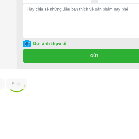
Gửi ảnh thực tế
GỬI
5
ốt ở đâu?
ho xe hoặc có vấn đề gì cần được hỗ trợ, quý khách vui lòng liên hệ:
ng ty TNHH TM DV XNK Đại Cường
 Đức, TP.HCM