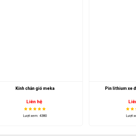
ính chắn gió meka
Pin lithium xe điện du l
Liên hệ
Liên hệ
Lượt xem: 4380
Lượt xem: 476