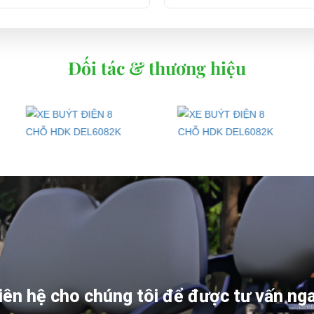
ện chở khách đời mới và sang trọng nhất với giá cả ưu đãi nhất
ốt ở đâu?
ho xe hoặc có vấn đề gì cần được hỗ trợ, quý khách vui lòng liên hệ:
Đối tác & thương hiệu
ng ty TNHH TM DV XNK Đại Cường
 Đức, TP.HCM
iên hệ cho chúng tôi để được tư vấn ng