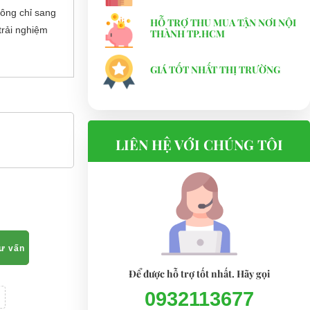
hông chỉ sang
HỖ TRỢ THU MUA TẬN NƠI NỘI
trải nghiệm
THÀNH TP.HCM
GIÁ TỐT NHẤT THỊ TRƯỜNG
LIÊN HỆ VỚI CHÚNG TÔI
tư vấn
Để được hỗ trợ tốt nhất. Hãy gọi
0932113677