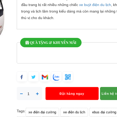
đầu trang bị rất nhiều những chiếc
xe buýt điện du lịch
, k
trọng và lịch lãm trong kiểu dáng mà còn mang lại những 
thú vị cho du khách.
QUÀ TẶNG & KHUYẾN MÃI
Đặt hàng ngay
Liên hệ 
Tags:
xe điện đại cường
xe điện du lịch
ebus đại cường