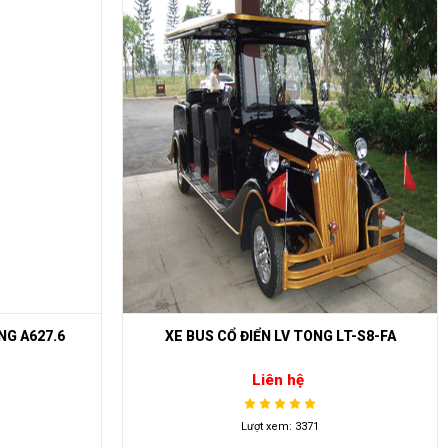
LT-S8-FA
XE BUÝT ĐIỆN 8 CHỖ HDK DEL6082K
Liên hệ
Lượt xem: 3117