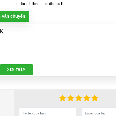
ebus du lich
xe dien du lich
h vận chuyển
K
XEM THÊM