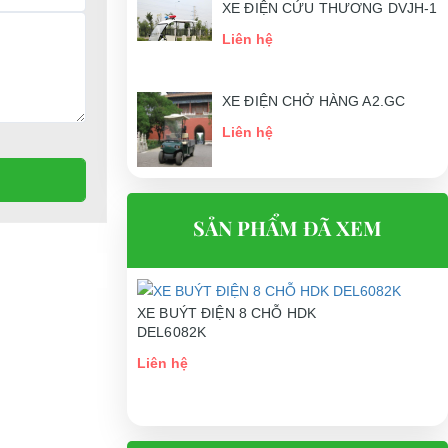
XE ĐIỆN CỨU THƯƠNG DVJH-1
Liên hệ
XE ĐIỆN CHỞ HÀNG A2.GC
Liên hệ
SẢN PHẨM ĐÃ XEM
XE BUÝT ĐIỆN 8 CHỖ HDK
DEL6082K
Liên hệ
n phẩm xe