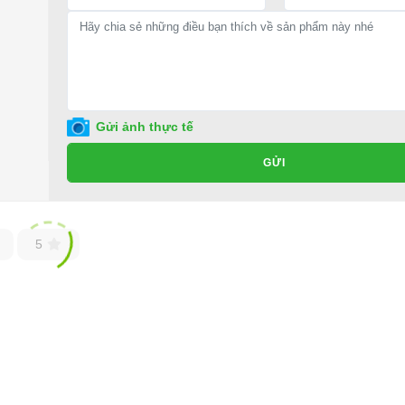
Gửi ảnh thực tế
GỬI
5
ĐIỆN 8 CHỖ HDK DEL6082K
 cho toàn quốc. Chúng tôi cam kết mang lại cho khách hàng sả
g trọng.