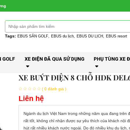
ờng
Tags:
EBUS SÂN GOLF
EBUS du lịch
EBUS DU LỊCH
EBUS resort
N GOLF
XE ĐIỆN ĐÃ QUA SỬ DỤNG
PHỤ TÙNG XE Đ
XE BUÝT ĐIỆN 8 CHỖ HDK DEL
( 0 đánh giá )
Liên hệ
Ngành du lịch Việt Nam trong những năm qua đang trên đà
rất tốt, không chỉ nhận được sự yêu thích của khách nội đ
hút rất nhiều khách nước ngoài. Do đó nhiều khu du lịch, 