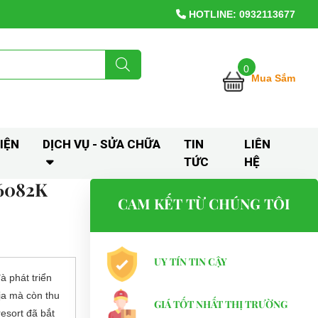
HOTLINE: 0932113677
0
Mua Sắm
IỆN
DỊCH VỤ - SỬA CHỮA
TIN
LIÊN
TỨC
HỆ
6082K
CAM KẾT TỪ CHÚNG TÔI
UY TÍN TIN CẬY
 phát triển
ịa mà còn thu
GIÁ TỐT NHẤT THỊ TRƯỜNG
resort đã bắt