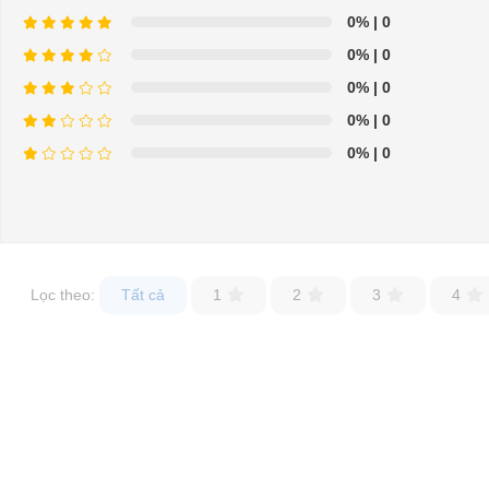
0%
| 0
0%
| 0
0%
| 0
0%
| 0
0%
| 0
Lọc theo:
Tất cả
1
2
3
4
THÔNG SỐ KỸ THUẬT XE BUÝT 
Chuyên cung cấp và cho thuê các loại xe bus điện chở khách
bus điện chở khách tốt nhất với giá rẻ nhất.
Xe điện bus chở khách kiểu dáng đẹp, hiện đại, lịch sự và san