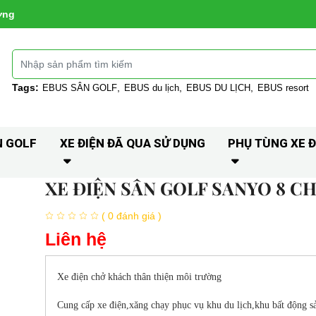
ờng
Tags:
EBUS SÂN GOLF
EBUS du lịch
EBUS DU LỊCH
EBUS resort
N GOLF
XE ĐIỆN ĐÃ QUA SỬ DỤNG
PHỤ TÙNG XE Đ
XE ĐIỆN SÂN GOLF SANYO 8 C
( 0 đánh giá )
Liên hệ
Xe điện chở khách thân thiện môi trường
Cung cấp xe điện,xăng chạy phục vụ khu du lịch,khu bất động s