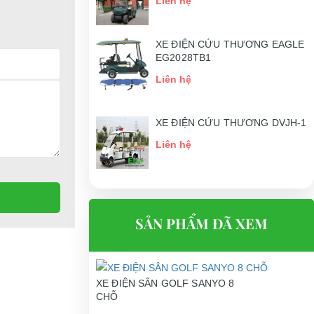
Liên hệ
XE ĐIỆN CỨU THƯƠNG EAGLE
EG2028TB1
Liên hệ
XE ĐIỆN CỨU THƯƠNG DVJH-1
Liên hệ
SẢN PHẨM ĐÃ XEM
XE ĐIỆN SÂN GOLF SANYO 8
CHỖ