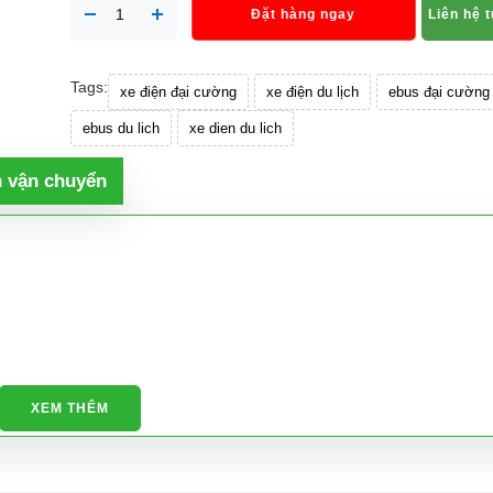
Đặt hàng ngay
Liên hệ 
Tags:
xe điện đại cường
xe điện du lịch
ebus đại cường
ebus du lich
xe dien du lich
h vận chuyển
XEM THÊM