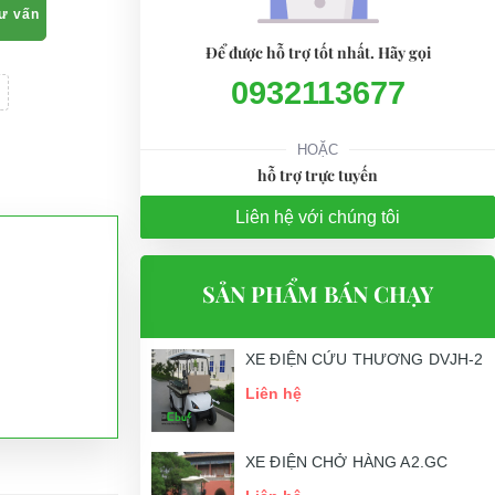
tư vấn
Để được hỗ trợ tốt nhất. Hãy gọi
0932113677
HOẶC
hỗ trợ trực tuyến
Liên hệ với chúng tôi
SẢN PHẨM BÁN CHẠY
XE ĐIỆN CỨU THƯƠNG DVJH-2
Liên hệ
XE ĐIỆN CHỞ HÀNG A2.GC