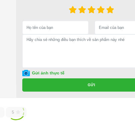
Gửi ảnh thực tế
á tốt.
GỬI
5
mới và sang trọng nhất với giá cả ưu đãi nhất.