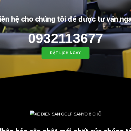
iên hệ cho chúng tôi để được tư vấn ng
0932113677
ĐẶT LỊCH NGAY