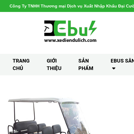
Công Ty TNHH Thương mại Dịch vụ Xuất Nhập Khẩu Đại Cư
TRANG
GIỚI
SẢN
EBUS SÂ
CHỦ
THIỆU
PHẨM