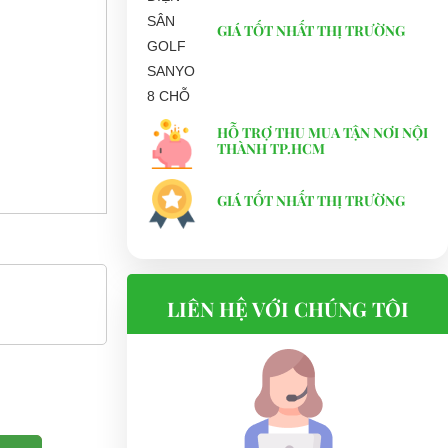
GIÁ TỐT NHẤT THỊ TRƯỜNG
HỖ TRỢ THU MUA TẬN NƠI NỘI
THÀNH TP.HCM
GIÁ TỐT NHẤT THỊ TRƯỜNG
LIÊN HỆ VỚI CHÚNG TÔI