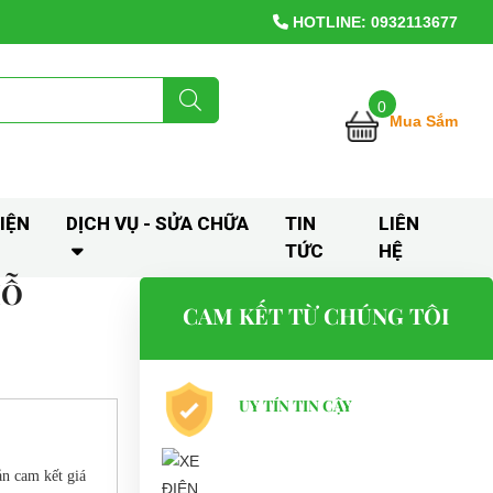
HOTLINE: 0932113677
0
Mua Sắm
IỆN
DỊCH VỤ - SỬA CHỮA
TIN
LIÊN
TỨC
HỆ
HỖ
CAM KẾT TỪ CHÚNG TÔI
UY TÍN TIN CẬY
ản cam kết giá