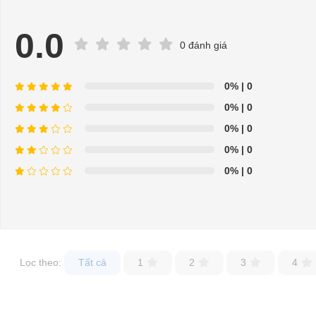
0.0
0 đánh giá
0%
| 0
0%
| 0
0%
| 0
0%
| 0
Xe điện sân golf Sanyo 8 chỗ, xe điện chở khách thân thiện môi trường
0%
| 0
Cung cấp xe điện,xăng chạy phục vụ khu du lịch,khu bất động sản cam kết gi
- Số chỗ: 8
- Tốc độ: 35km/h
Lọc theo:
Tất cả
1
2
3
4
- Bảo hành: 12 tháng
Liên hệ ngay với chúng tôi để sở hữu những chiếc xe điện chở hàng đời 