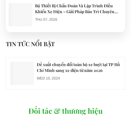
Bộ Thiết Bị Chẩn Đoán Và Lập Trình Điều
Khiển Xe Điện – Giải Pháp Bảo Trì Chuyên
Nghiệp
THU 07, 2026
Công an xác minh vụ tài xế xe điện du lịch gây
gổ khi đón du khách ở Quy Nhơn
TIN TỨC NỔI BẬT
MON 07, 2026
Đề xuất chuyển đổi toàn bộ xe buýt tại TP Hồ
Chí Minh sang xe điện từ năm 2026
WED 10, 2024
Đối tác & thương hiệu