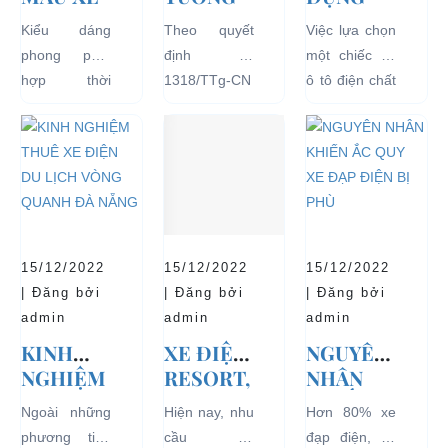
Ô TÔ
CHÍNH
XE Ô TÔ
Kiểu dáng
Theo quyết
Việc lựa chọn
ĐIỆN
PHỦ
ĐIỆN ĐỂ
phong phú,
định số
một chiếc xe
THỊNH
ĐỒNG Ý
TĂNG
hợp thời
1318/TTg-CN
ô tô điện chất
HÀNH VÀ
THÍ
TUỔI
trang, dễ
ngày
lượng tốt
BÁN
ĐIỂM XE
THỌ
dàng sử dụng
27/09/2018,
ngay từ đầu
CHẠY
ĐIỆN 04
CHO XE
mà thân thiện
Thủ tướng
sẽ mang lại
NHẤT
BÁNH
với môi
Chính phủ đã
hiệu quả sử
HIỆN
CHỞ
trường, đặc
đồng ý việc
dụng lâu dài
NAY
KHÁCH
biệt là an toàn
thí điểm việc
và bền đẹp.
DU LỊCH
với người sử
sử dụng các
Tuy nhiên
TẠI CÁC
15/12/2022
15/12/2022
15/12/2022
dụng, đó là
loại xe 4 bánh
bên...
KHU VỰC
| Đăng bởi
| Đăng bởi
| Đăng bởi
những ưu...
chạy bằng
HẠN
admin
admin
admin
năng lượng
CHẾ
KINH
XE ĐIỆN
NGUYÊN
điện...
NGHIỆM
RESORT,
NHÂN
THUÊ XE
TRÀO
KHIẾN
Ngoài những
Hiện nay, nhu
Hơn 80% xe
ĐIỆN DU
LƯU MỚI
ẮC QUY
phương tiện
cầu sử
đạp điện, xe