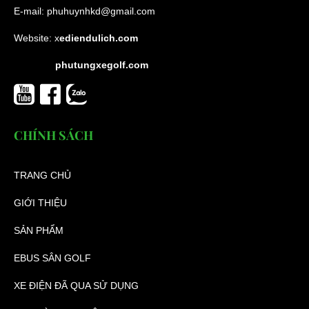
E-mail:
phuhuynhkd@gmail.com
Website:
x
ediendulich.com
phutungxegolf.com
CHÍNH SÁCH
TRANG CHỦ
GIỚI THIỆU
SẢN PHẨM
EBUS SÂN GOLF
XE ĐIỆN ĐÃ QUA SỬ DỤNG