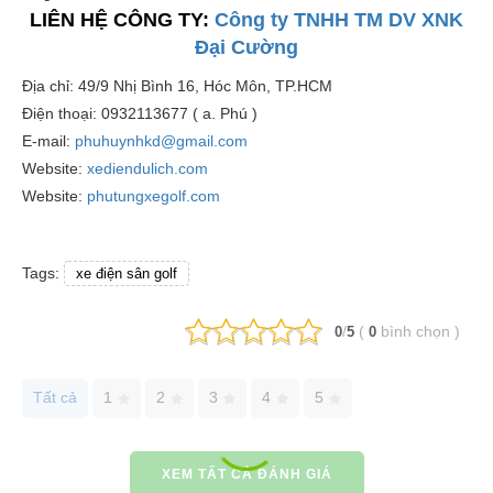
LIÊN HỆ CÔNG TY:
Công ty TNHH TM DV XNK
Đại Cường
Địa chỉ: 49/9 Nhị Bình 16, Hóc Môn, TP.HCM
Điện thoại: 0932113677 ( a. Phú )
E-mail:
phuhuynhkd@gmail.com
Website:
xediendulich.com
Website:
phutungxegolf.com
Tags:
xe điện sân golf
/
(
bình chọn
)
0
5
0
Tất cả
1
2
3
4
5
XEM TẤT CẢ ĐÁNH GIÁ