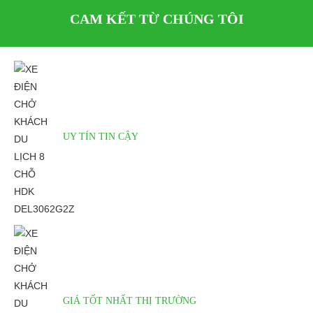
volts, 50HZ;
CAM KẾT TỪ CHÚNG TÔI
Hộp số:
tự động;
Kích thước:
4775*1168* 1778mm;
Độ cao gầm:
114mm;
Khoảng cách
Trước: 870mm；Sau: 980mm;
bánh xe:
UY TÍN TIN CẬY
Trọng
720kg;
lượng（luôn pin):
Số chỗ:
8;
Tốc độ chạy tới:
40km/h;
Khoảng cách
≤4.5m;
dừng xe:
Bán kính góc cua:
6m;
GIÁ TỐT NHẤT THỊ TRƯỜNG
Leo dốc:
Tối ưu: 25%; Tối đa: 35%;