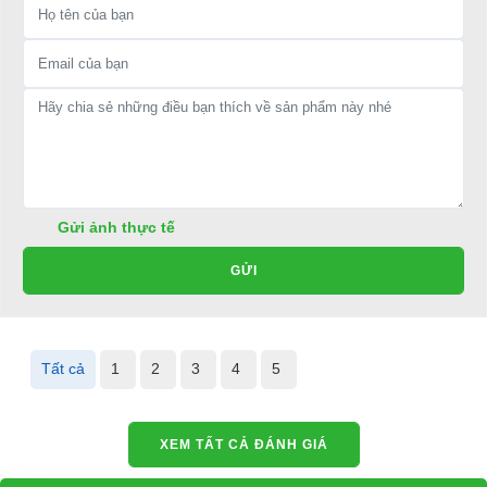
Gửi ảnh thực tế
GỬI
Thông số kỹ thuật xe điện chở khách du lịch 8 chỗ HDK
DEL3062G2Z Express 6+2
Hãng sản xuất:
HDK;
Tất cả
1
2
3
4
5
Động cơ:
48V; 4kw;
Pin:
8x6V or 6x8V;
XEM TẤT CẢ ĐÁNH GIÁ
Sạc:
25 Amp DC output at 48 volts; input AC 220