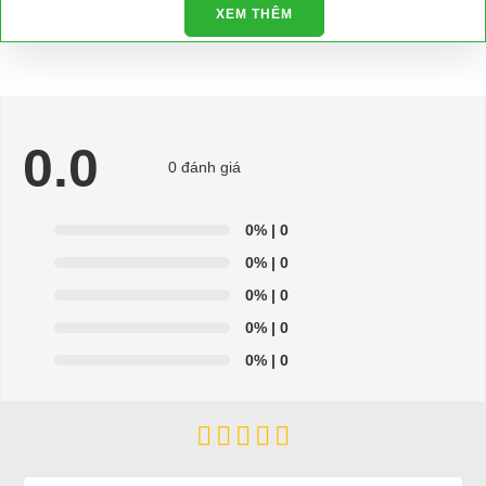
XEM THÊM
Ô TÔ ĐIỆN 8 CHỖ - XE ĐIỆN 8 CHỖ - HDK DEL3062G2Z
- Ôtô điện 8 chỗ ngồi
- Hoạt động mạnh mẽ, an toàn, bền bỉ
0.0
- Phù hợp sử dụng cho sân golf, khu biệt thự, nhà xưởng, ...
0 đánh giá
0%
| 0
0%
| 0
0%
| 0
0%
| 0
0%
| 0