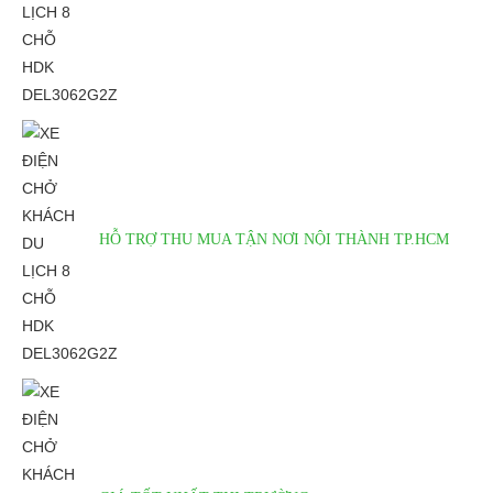
Quãng đường:
80km;
⇒ Xem thêm:
Bạn nên chọn mua Xe điện sân golf chất lượng giá
tốt ở đâu?
Để được tư vấn thêm về cách sử dụng xe ô tô điện để tăng tuổi thọ
cho xe hoặc có vấn đề gì cần được hỗ trợ, quý khách vui lòng liên
hệ:
LIÊN HỆ CÔNG TY:
HỖ TRỢ THU MUA TẬN NƠI NỘI THÀNH TP.HCM
Công ty TNHH TM DV XNK
Đại Cường
Địa chỉ: 845 Quốc Lộ 13, Phường Hiệp Bình Phước, Thành phố
Thủ Đức, TP.HCM
Điện thoại: 08 68 100 260
E-mail:
phuhuynhkd@gmail.com
Website:
xediendulich.com