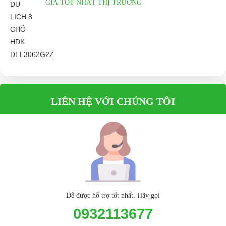
GIÁ TỐT NHẤT THỊ TRƯỜNG
Website:
phutungxegolf.com
LIÊN HỆ VỚI CHÚNG TÔI
Để được hỗ trợ tốt nhất. Hãy gọi
0932113677