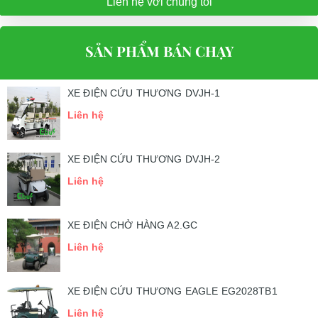
Liên hệ với chúng tôi
SẢN PHẨM BÁN CHẠY
XE ĐIỆN CỨU THƯƠNG DVJH-1
Liên hệ
XE ĐIỆN CỨU THƯƠNG DVJH-2
Liên hệ
XE ĐIỆN CHỞ HÀNG A2.GC
Liên hệ
XE ĐIỆN CỨU THƯƠNG EAGLE EG2028TB1
Liên hệ