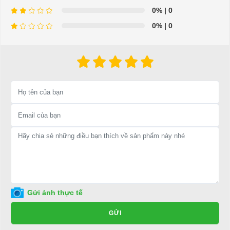
0%
| 0
0%
| 0
⇒ Xem thêm:
Bạn nên chọn mua Xe điện sân golf chất lượng giá
tốt ở đâu?
Để được tư vấn thêm về cách sử dụng xe ô tô điện để tăng tuổi thọ
cho xe hoặc có vấn đề gì cần được hỗ trợ, quý khách vui lòng liên
hệ:
LIÊN HỆ CÔNG TY:
Công ty TNHH TM DV XNK
Đại Cường
Địa chỉ: 845 Quốc Lộ 13, Phường Hiệp Bình Phước, Thành phố
Thủ Đức, TP.HCM
Điện thoại: 08 68 100 260 ( Châu ) - 093 211 3677 ( Phú )
Gửi ảnh thực tế
E-mail:
phuhuynhkd@gmail.com
GỬI
Website:
xediendulich.com