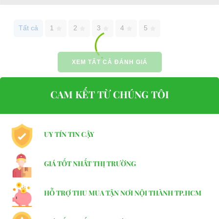
Website:
phutungxegolf.com
Tất cả
1
2
3
4
5
XEM TẤT CẢ ĐÁNH GIÁ
CAM KẾT TỪ CHÚNG TÔI
UY TÍN TIN CẬY
GIÁ TỐT NHẤT THỊ TRƯỜNG
HỖ TRỢ THU MUA TẬN NƠI NỘI THÀNH TP.HCM