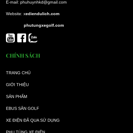
E-mail:
phuhuynhkd@gmail.com
Website:
x
ediendulich.com
phutungxegolf.com
CHÍNH SÁCH
TRANG CHỦ
GIỚI THIỆU
SẢN PHẨM
EBUS SÂN GOLF
XE ĐIỆN ĐÃ QUA SỬ DỤNG
PHỤ TÙNG XE ĐIỆN