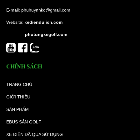
E-mail:
phuhuynhkd@gmail.com
Website:
x
ediendulich.com
phutungxegolf.com
CHÍNH SÁCH
TRANG CHỦ
GIỚI THIỆU
SẢN PHẨM
EBUS SÂN GOLF
XE ĐIỆN ĐÃ QUA SỬ DỤNG