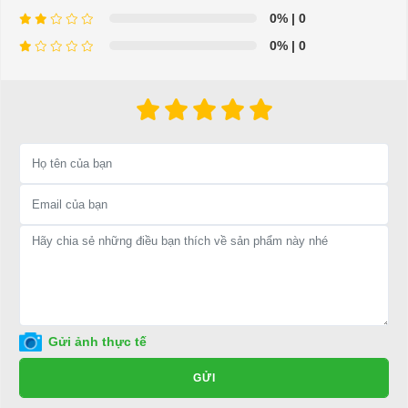
Để được tư vấn thêm về cách sử dụng xe ô tô điện để tăng tuổi thọ
0%
| 0
cho xe hoặc có vấn đề gì cần được hỗ trợ, quý khách vui lòng liên
0%
| 0
hệ:
LIÊN HỆ CÔNG TY:
Công ty TNHH TM DV XNK
Đại Cường
Địa chỉ: 845 Quốc Lộ 13, Phường Hiệp Bình Phước, Thành phố
Thủ Đức, TP.HCM
Điện thoại: 08 68 100 260 ( Châu ) - 093 211 3677 ( Phú )
E-mail:
phuhuynhkd@gmail.com
Website:
xediendulich.com
Website:
phutungxegolf.com
Gửi ảnh thực tế
GỬI