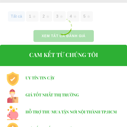
Tất cả
1
2
3
4
5
XEM TẤT CẢ ĐÁNH GIÁ
CAM KẾT TỪ CHÚNG TÔI
UY TÍN TIN CẬY
GIÁ TỐT NHẤT THỊ TRƯỜNG
HỖ TRỢ THU MUA TẬN NƠI NỘI THÀNH TP.HCM