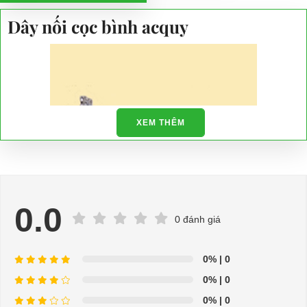
Dây nối cọc bình acquy
XEM THÊM
0.0
0 đánh giá
0%
| 0
⇒ Xem thêm:
Bạn nên chọn mua Xe điện sân golf chất lượng giá
0%
| 0
tốt ở đâu?
0%
| 0