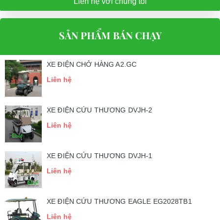
Liên hệ với chúng tôi
SẢN PHẨM BÁN CHẠY
XE ĐIỆN CHỞ HÀNG A2.GC
Liên hệ
XE ĐIỆN CỨU THƯƠNG DVJH-2
Liên hệ
XE ĐIỆN CỨU THƯƠNG DVJH-1
Liên hệ
XE ĐIỆN CỨU THƯƠNG EAGLE EG2028TB1
Liên hệ