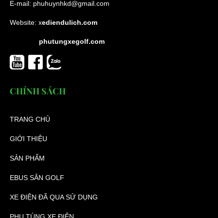
E-mail:
phuhuynhkd@gmail.com
Website:
x
ediendulich.com
phutungxegolf.com
CHÍNH SÁCH
TRANG CHỦ
GIỚI THIỆU
SẢN PHẨM
EBUS SÂN GOLF
XE ĐIỆN ĐÃ QUA SỬ DỤNG
PHỤ TÙNG XE ĐIỆN