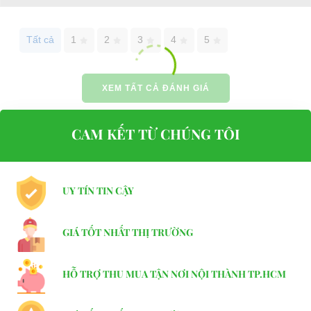
Website:
phutungxegolf.com
Tất cả
1
2
3
4
5
XEM TẤT CẢ ĐÁNH GIÁ
CAM KẾT TỪ CHÚNG TÔI
UY TÍN TIN CẬY
GIÁ TỐT NHẤT THỊ TRƯỜNG
HỖ TRỢ THU MUA TẬN NƠI NỘI THÀNH TP.HCM