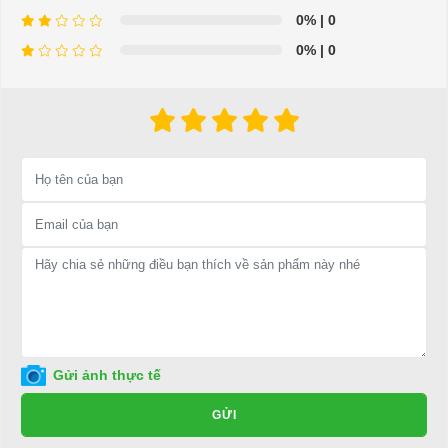
0%
| 0
0%
| 0
⇒ Xem thêm:
Bạn nên chọn mua Xe điện sân golf chất lượng giá
tốt ở đâu?
Để được tư vấn thêm về cách sử dụng xe ô tô điện để tăng tuổi thọ
cho xe hoặc có vấn đề gì cần được hỗ trợ, quý khách vui lòng liên
hệ:
LIÊN HỆ CÔNG TY:
Công ty TNHH TM DV XNK
Đại Cường
Địa chỉ: 845 Quốc Lộ 13, Phường Hiệp Bình Phước, Thành phố
Thủ Đức, TP.HCM
Điện thoại: 08 68 100 260 ( Châu ) - 093 211 3677 ( Phú )
Gửi ảnh thực tế
E-mail:
phuhuynhkd@gmail.com
GỬI
Website:
xediendulich.com