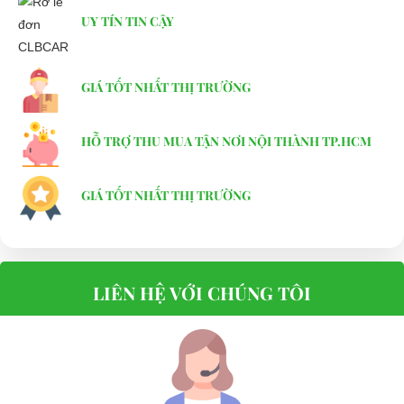
UY TÍN TIN CẬY
GIÁ TỐT NHẤT THỊ TRƯỜNG
HỖ TRỢ THU MUA TẬN NƠI NỘI THÀNH TP.HCM
GIÁ TỐT NHẤT THỊ TRƯỜNG
LIÊN HỆ VỚI CHÚNG TÔI