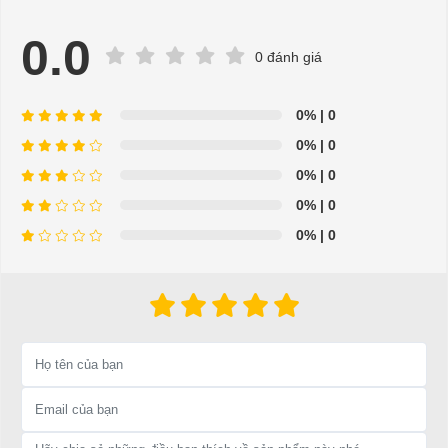
0.0
0 đánh giá
0%
| 0
Rơ le đơn CLBCAR
0%
| 0
⇒ Xem thêm:
Bạn nên chọn mua Xe điện sân golf chất lượng giá
0%
| 0
tốt ở đâu?
0%
| 0
Để được tư vấn thêm về cách sử dụng xe ô tô điện để tăng tuổi thọ
0%
| 0
cho xe hoặc có vấn đề gì cần được hỗ trợ, quý khách vui lòng liên
hệ:
LIÊN HỆ CÔNG TY:
Công ty TNHH TM DV XNK
Đại Cường
Địa chỉ: 845 Quốc Lộ 13, Phường Hiệp Bình Phước, Thành phố
Thủ Đức, TP.HCM
Điện thoại: 08 68 100 260 ( Châu ) - 093 211 3677 ( Phú )