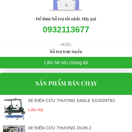
Để được hỗ trợ tốt nhất. Hãy gọi
0932113677
HOẶC
hỗ trợ trực tuyến
Liên hệ với chúng tôi
SẢN PHẨM BÁN CHẠY
XE ĐIỆN CỨU THƯƠNG EAGLE EG2028TB1
Liên hệ
XE ĐIỆN CỨU THƯƠNG DVJH-2