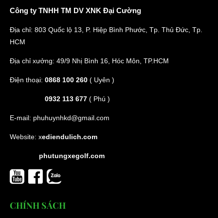
Công ty TNHH TM DV XNK Đại Cường
Địa chỉ: 803 Quốc lộ 13, P. Hiệp Bình Phước, Tp. Thủ Đức, Tp.
HCM
Địa chỉ xưởng: 49/9 Nhị Bình 16, Hóc Môn, TP.HCM
Điện thoại:
0868 100 260
( Uyên )
0932 113 677
( Phú )
E-mail:
phuhuynhkd@gmail.com
Website:
x
ediendulich.com
phutungxegolf.com
CHÍNH SÁCH