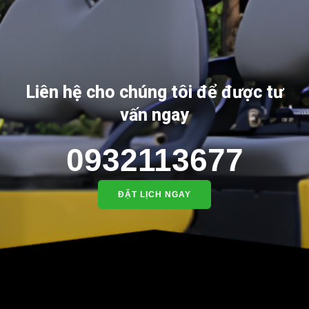
Liên hệ cho chúng tôi để được tư
vấn ngay
0932113677
ĐẶT LỊCH NGAY