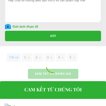
E-mail:
phuhuynhkd@gmail.com
Website:
xediendulich.com
Website:
phutungxegolf.com
Gửi ảnh thực tế
GỬI
Tất cả
1
2
3
4
5
XEM TẤT CẢ ĐÁNH GIÁ
CAM KẾT TỪ CHÚNG TÔI