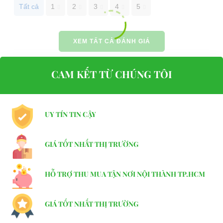
Tất cả
1
2
3
4
5
Website:
xediendulich.com
Website:
phutungxegolf.com
XEM TẤT CẢ ĐÁNH GIÁ
CAM KẾT TỪ CHÚNG TÔI
UY TÍN TIN CẬY
GIÁ TỐT NHẤT THỊ TRƯỜNG
HỖ TRỢ THU MUA TẬN NƠI NỘI THÀNH TP.HCM
GIÁ TỐT NHẤT THỊ TRƯỜNG