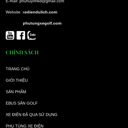
E-mail:
phuhuynhkd@gmail.com
Website:
x
ediendulich.com
phutungxegolf.com
CHÍNH SÁCH
TRANG CHỦ
GIỚI THIỆU
SẢN PHẨM
EBUS SÂN GOLF
XE ĐIỆN ĐÃ QUA SỬ DỤNG
PHỤ TÙNG XE ĐIỆN