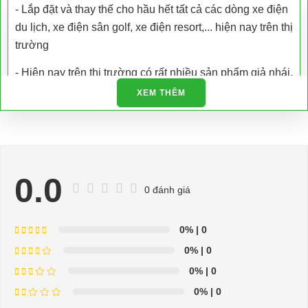
- Lắp đặt và thay thế cho hầu hết tất cả các dòng xe điện
du lịch, xe điện sân golf, xe điện resort,... hiện nay trên thị
trường
- Hiện nay trên thị trường có rất nhiều sản phẩm giả nhái,
kém chất lượng. Xe Điện Đại Cường là công ty chuyên
XEM THÊM
nhập khẩu các loại xe điện và phụ tùng xe điện trực tiếp
tại nhà máy sản xuất đảm bảo chất lượng và có giấy tờ
được cấp phép.
- Chúng tôi còn hỗ trợ kiểm tra bảo dưỡng, bảo trì và sửa
0.0
chữa tận nơi
0 đánh giá
- Hỗ trợ giải đáp các vấn đề liên quan đến xe điện miễn
0%
| 0
phí
0%
| 0
- Chuyên phụ tùng, phụ kiện - thiết bị dành cho xe điện.
0%
| 0
- Dịch vụ sửa chữa, thay thế phụ tùng, phụ kiện - thiết bị
0%
| 0
cho xe ô tô điện.