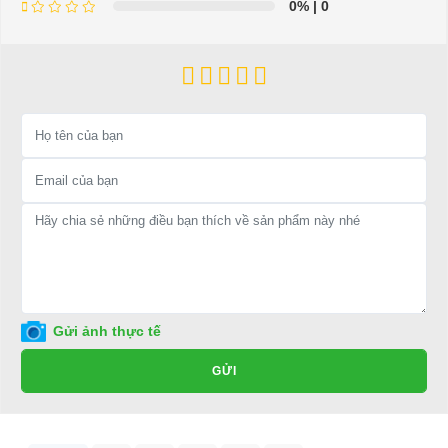
0%
| 0
=>Liên hệ với chúng tôi để yêu cầu cung cấp, sửa chữa,
thay thế phụ tùng, phụ kiện - thiết bị cho xe điện. Giá
thành cạnh tranh, tay nghề thợ chuyên nghiệp, nhanh
chóng.
Hân hạnh được phục vụ mọi người
Để được tư vấn thêm về cách sử dụng xe ô tô điện để tăng tuổi
thọ cho xe hoặc có vấn đề gì cần được hỗ trợ, quý khách vui
lòng liên hệ:
LIÊN HỆ CÔNG TY:
Công ty TNHH TM DV XNK
Đại Cường
Gửi ảnh thực tế
Địa chỉ: 49/9 Nhị Bình 16, Hóc Môn, TP.HCM
GỬI
Điện thoại: 0932113677
E-mail:
phuhuynhkd@gmail.com