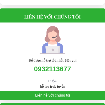
LIÊN HỆ VỚI CHÚNG TÔI
Để được hỗ trợ tốt nhất. Hãy gọi
0932113677
HOẶC
hỗ trợ trực tuyến
Liên hệ với chúng tôi