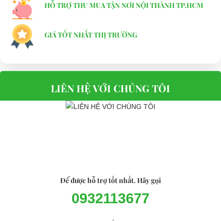
HỖ TRỢ THU MUA TẬN NƠI NỘI THÀNH TP.HCM
GIÁ TỐT NHẤT THỊ TRƯỜNG
LIÊN HỆ VỚI CHÚNG TÔI
Để được hỗ trợ tốt nhất. Hãy gọi
0932113677