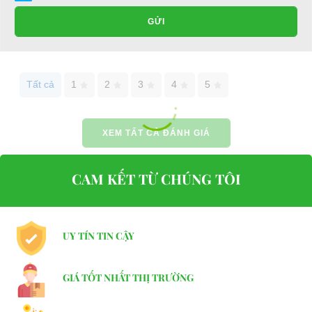
E-mail:
phuhuynhkd@gmail.com
GỬI
Website:
xediendulich.com
Website:
phutungxegolf.com
Tất cả
1
2
3
4
5
XEM TẤT CẢ ĐÁNH GIÁ
CAM KẾT TỪ CHÚNG TÔI
UY TÍN TIN CẬY
GIÁ TỐT NHẤT THỊ TRƯỜNG