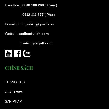
Điện thoại:
0868 100 260
( Uyên )
0932 113 677
( Phú )
E-mail:
phuhuynhkd@gmail.com
Website:
x
ediendulich.com
phutungxegolf.com
CHÍNH SÁCH
TRANG CHỦ
GIỚI THIỆU
SẢN PHẨM