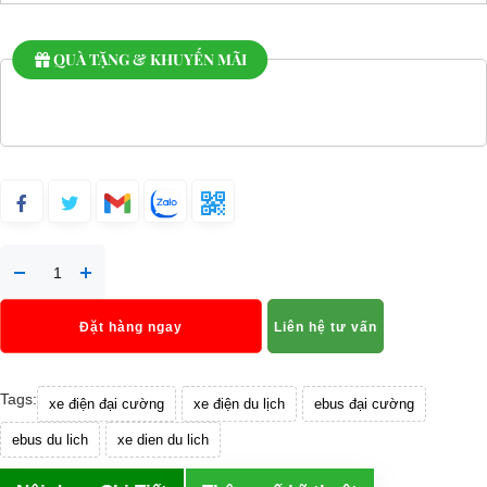
QUÀ TẶNG & KHUYẾN MÃI
Đặt hàng ngay
Liên hệ tư vấn
Tags:
xe điện đại cường
xe điện du lịch
ebus đại cường
ebus du lich
xe dien du lich