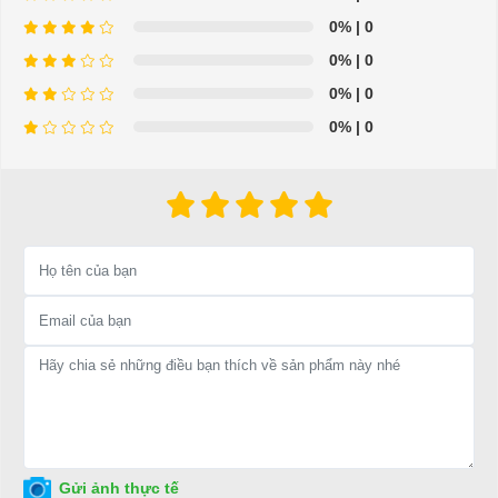
0%
| 0
0%
| 0
0%
| 0
0%
| 0
⇒ Xem thêm:
Bạn nên chọn mua Xe điện sân golf chất lượng giá
tốt ở đâu?
Để được tư vấn thêm về cách sử dụng xe ô tô điện để tăng tuổi thọ
cho xe hoặc có vấn đề gì cần được hỗ trợ, quý khách vui lòng liên
hệ:
LIÊN HỆ CÔNG TY:
Công ty TNHH TM DV XNK
Đại Cường
Địa chỉ: 845 Quốc Lộ 13, Phường Hiệp Bình Phước, Thành phố
Thủ Đức, TP.HCM
Điện thoại: 08 68 100 260 ( Châu ) - 093 211 3677 ( Phú )
Gửi ảnh thực tế