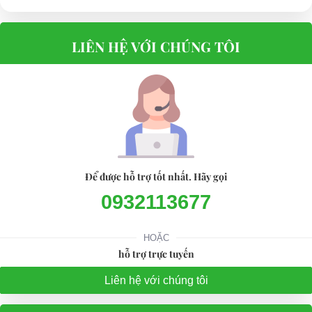
LIÊN HỆ VỚI CHÚNG TÔI
Để được hỗ trợ tốt nhất. Hãy gọi
0932113677
HOẶC
hỗ trợ trực tuyến
Liên hệ với chúng tôi