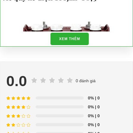
XEM THÊM
0.0
0 đánh giá
0%
| 0
0%
| 0
0%
| 0
0%
| 0
⇒ Xem thêm:
Bạn nên chọn mua Xe điện sân golf chất lượng giá