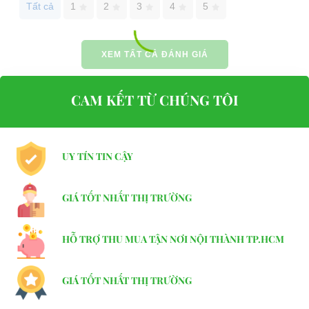
Tất cả
1
2
3
4
5
XEM TẤT CẢ ĐÁNH GIÁ
CAM KẾT TỪ CHÚNG TÔI
UY TÍN TIN CẬY
GIÁ TỐT NHẤT THỊ TRƯỜNG
HỖ TRỢ THU MUA TẬN NƠI NỘI THÀNH TP.HCM
GIÁ TỐT NHẤT THỊ TRƯỜNG