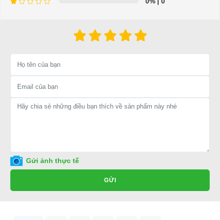
0%
| 0
tốt ở đâu?
Để được tư vấn thêm về cách sử dụng xe ô tô điện để tăng tuổi thọ
cho xe hoặc có vấn đề gì cần được hỗ trợ, quý khách vui lòng liên
hệ:
LIÊN HỆ CÔNG TY:
Công ty TNHH TM DV XNK
Đại Cường
Địa chỉ: 845 Quốc Lộ 13, Phường Hiệp Bình Phước, Thành phố
Thủ Đức, TP.HCM
Điện thoại: 08 68 100 260 ( Châu ) - 093 211 3677 ( Phú )
E-mail:
phuhuynhkd@gmail.com
Gửi ảnh thực tế
Website:
xediendulich.com
GỬI
Website:
phutungxegolf.com