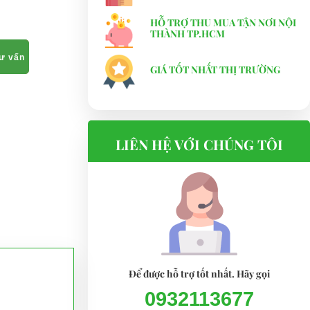
HỖ TRỢ THU MUA TẬN NƠI NỘI
THÀNH TP.HCM
tư vấn
GIÁ TỐT NHẤT THỊ TRƯỜNG
LIÊN HỆ VỚI CHÚNG TÔI
Để được hỗ trợ tốt nhất. Hãy gọi
0932113677