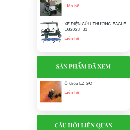
Liên hệ
XE ĐIỆN CỨU THƯƠNG EAGLE
EG2028TB1
Liên hệ
SẢN PHẨM ĐÃ XEM
Ổ khóa EZ GO
Liên hệ
CÂU HỎI LIÊN QUAN