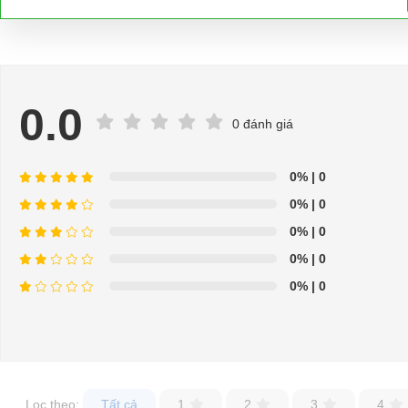
0.0
0 đánh giá
0%
| 0
0%
| 0
0%
| 0
0%
| 0
0%
| 0
Lọc theo:
Tất cả
1
2
3
4