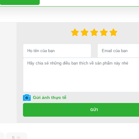
Gửi ảnh thực tế
GỬI
5