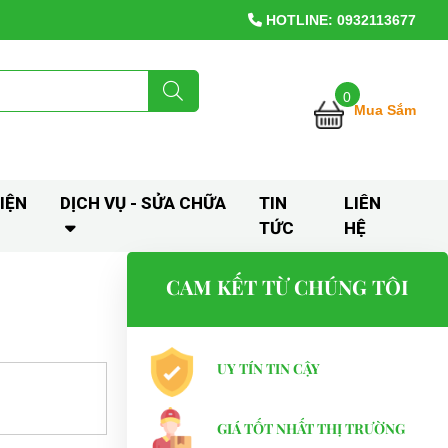
HOTLINE: 0932113677
0
Mua Sắm
IỆN
DỊCH VỤ - SỬA CHỮA
TIN
LIÊN
TỨC
HỆ
CAM KẾT TỪ CHÚNG TÔI
UY TÍN TIN CẬY
GIÁ TỐT NHẤT THỊ TRƯỜNG