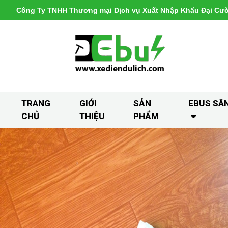
Công Ty TNHH Thương mại Dịch vụ Xuất Nhập Khẩu Đại Cư
TRANG
GIỚI
SẢN
EBUS SÂ
CHỦ
THIỆU
PHẨM