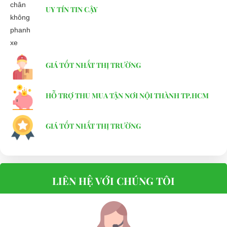
UY TÍN TIN CẬY
GIÁ TỐT NHẤT THỊ TRƯỜNG
HỖ TRỢ THU MUA TẬN NƠI NỘI THÀNH TP.HCM
GIÁ TỐT NHẤT THỊ TRƯỜNG
LIÊN HỆ VỚI CHÚNG TÔI