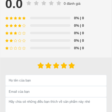
0.0
0 đánh giá
Địa chỉ: 845 Quốc Lộ 13, Phường Hiệp Bình Phước, Thành phố
Thủ Đức, TP.HCM
0%
| 0
Điện thoại: 08 68 100 260 ( Châu ) - 093 211 3677 ( Phú )
0%
| 0
E-mail:
phuhuynhkd@gmail.com
0%
| 0
0%
| 0
Website:
xediendulich.com
0%
| 0
Website:
phutungxegolf.com