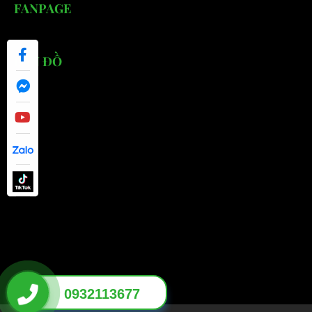
FANPAGE
BẢN ĐỒ
0932113677