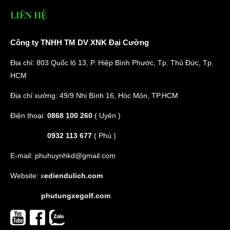
LIÊN HỆ
Công ty TNHH TM DV XNK Đại Cường
Địa chỉ: 803 Quốc lộ 13, P. Hiệp Bình Phước, Tp. Thủ Đức, Tp.
HCM
Địa chỉ xưởng: 49/9 Nhị Bình 16, Hóc Môn, TP.HCM
Điện thoại:
0868 100 260
( Uyên )
0932 113 677
( Phú )
E-mail:
phuhuynhkd@gmail.com
Website:
x
ediendulich.com
phutungxegolf.com