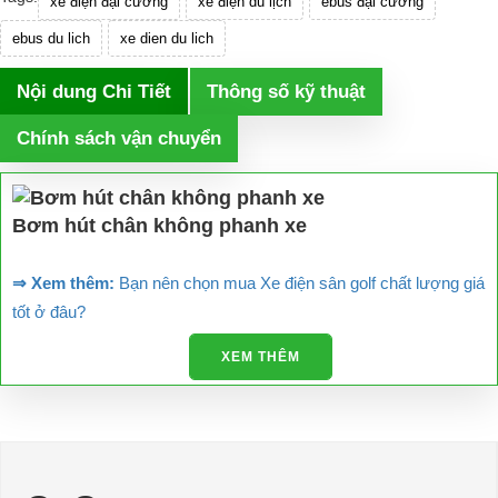
xe điện đại cường
xe điện du lịch
ebus đại cường
ebus du lich
xe dien du lich
Nội dung Chi Tiết
Thông số kỹ thuật
Chính sách vận chuyển
Bơm hút chân không phanh xe
⇒ Xem thêm:
Bạn nên chọn mua Xe điện sân golf chất lượng giá
tốt ở đâu?
Để được tư vấn thêm về cách sử dụng xe ô tô điện để tăng tuổi thọ
XEM THÊM
cho xe hoặc có vấn đề gì cần được hỗ trợ, quý khách vui lòng liên
hệ:
LIÊN HỆ CÔNG TY:
Công ty TNHH TM DV XNK
Đại Cường