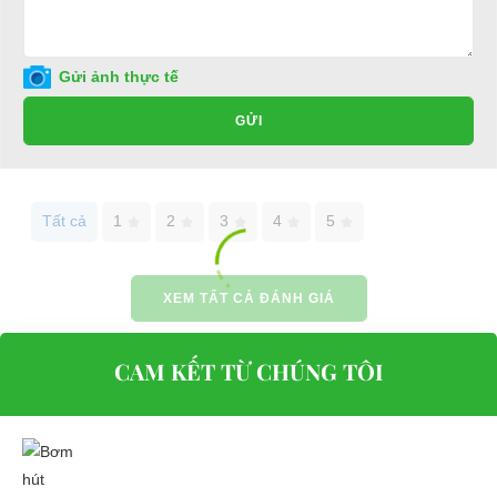
Gửi ảnh thực tế
GỬI
Tất cả
1
2
3
4
5
XEM TẤT CẢ ĐÁNH GIÁ
CAM KẾT TỪ CHÚNG TÔI