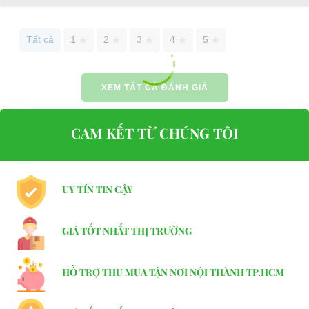
Website:
phutungxegolf.com
Tất cả
1
2
3
4
5
XEM TẤT CẢ ĐÁNH GIÁ
CAM KẾT TỪ CHÚNG TÔI
UY TÍN TIN CẬY
GIÁ TỐT NHẤT THỊ TRƯỜNG
HỖ TRỢ THU MUA TẬN NƠI NỘI THÀNH TP.HCM