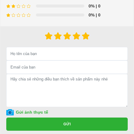
0%
| 0
0%
| 0
⇒ Xem thêm:
Bạn nên chọn mua Xe điện sân golf chất lượng giá
tốt ở đâu?
Để được tư vấn thêm về cách sử dụng xe ô tô điện để tăng tuổi thọ
cho xe hoặc có vấn đề gì cần được hỗ trợ, quý khách vui lòng liên
hệ:
LIÊN HỆ CÔNG TY:
Công ty TNHH TM DV XNK
Đại Cường
Địa chỉ: 845 Quốc Lộ 13, Phường Hiệp Bình Phước, Thành phố
Thủ Đức, TP.HCM
Điện thoại: 08 68 100 260 ( Châu ) - 093 211 3677 ( Phú )
Gửi ảnh thực tế
E-mail:
phuhuynhkd@gmail.com
GỬI
Website:
xediendulich.com