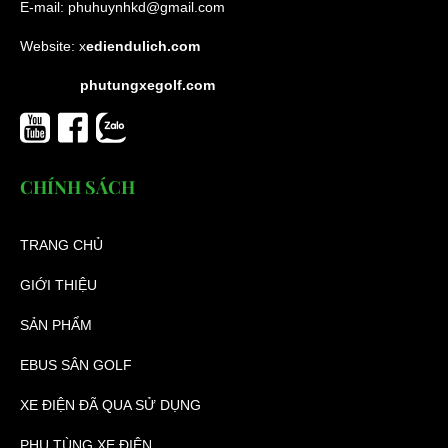
E-mail:
phuhuynhkd@gmail.com
Website:
x
ediendulich.com
phutungxegolf.com
CHÍNH SÁCH
TRANG CHỦ
GIỚI THIỆU
SẢN PHẨM
EBUS SÂN GOLF
XE ĐIỆN ĐÃ QUA SỬ DỤNG
PHỤ TÙNG XE ĐIỆN