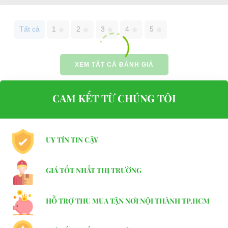
Website:
phutungxegolf.com
Tất cả
1
2
3
4
5
XEM TẤT CẢ ĐÁNH GIÁ
CAM KẾT TỪ CHÚNG TÔI
UY TÍN TIN CẬY
GIÁ TỐT NHẤT THỊ TRƯỜNG
HỖ TRỢ THU MUA TẬN NƠI NỘI THÀNH TP.HCM