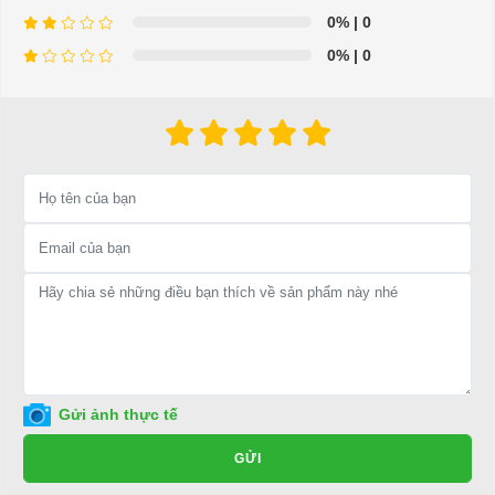
0%
| 0
0%
| 0
⇒ Xem thêm:
Bạn nên chọn mua Xe điện sân golf chất lượng giá
tốt ở đâu?
Để được tư vấn thêm về cách sử dụng xe ô tô điện để tăng tuổi thọ
cho xe hoặc có vấn đề gì cần được hỗ trợ, quý khách vui lòng liên
hệ:
LIÊN HỆ CÔNG TY:
Công ty TNHH TM DV XNK
Đại Cường
Địa chỉ: 845 Quốc Lộ 13, Phường Hiệp Bình Phước, Thành phố
Thủ Đức, TP.HCM
Điện thoại: 08 68 100 260 ( Châu ) - 093 211 3677 ( Phú )
Gửi ảnh thực tế
E-mail:
phuhuynhkd@gmail.com
GỬI
Website:
xediendulich.com