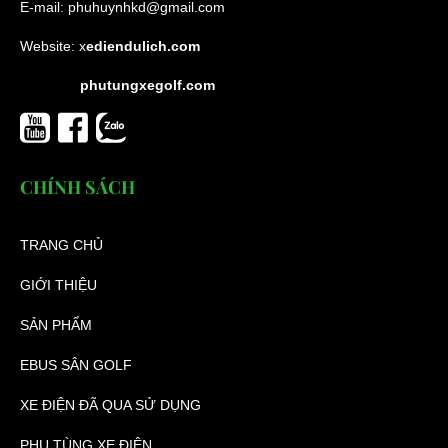
E-mail:
phuhuynhkd@gmail.com
Website:
x
ediendulich.com
phutungxegolf.com
CHÍNH SÁCH
TRANG CHỦ
GIỚI THIỆU
SẢN PHẨM
EBUS SÂN GOLF
XE ĐIỆN ĐÃ QUA SỬ DỤNG
PHỤ TÙNG XE ĐIỆN