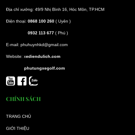
Địa chỉ xưởng: 49/9 Nhị Bình 16, Hóc Môn, TP.HCM
Điện thoại:
0868 100 260
( Uyên )
0932 113 677
( Phú )
E-mail:
phuhuynhkd@gmail.com
Website:
x
ediendulich.com
phutungxegolf.com
CHÍNH SÁCH
TRANG CHỦ
GIỚI THIỆU