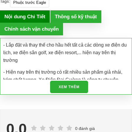
Tags:
Phuộc trước Eagle
Nội dung Chi Tiết
Thông số kỹ thuật
Chính sách vận chuyển
- Lắp đặt và thay thế cho hầu hết tất cả các dòng xe điện du
lịch, xe điện sân golf, xe điện resort,... hiện nay trên thị
trường
- Hiện nay trên thị trường có rất nhiều sản phẩm giả nhái,
kém chất lượng. Xe Điện Đại Cường là công ty chuyên
nhập khẩu các loại xe điện và phụ tùng xe điện trực tiếp tại
XEM THÊM
nhà máy sản xuất đảm bảo chất lượng và có giấy tờ được
cấp phép.
- Chúng tôi còn hỗ trợ kiểm tra bảo dưỡng, bảo trì và sửa
chữa tận nơi
0.0
0 đánh giá