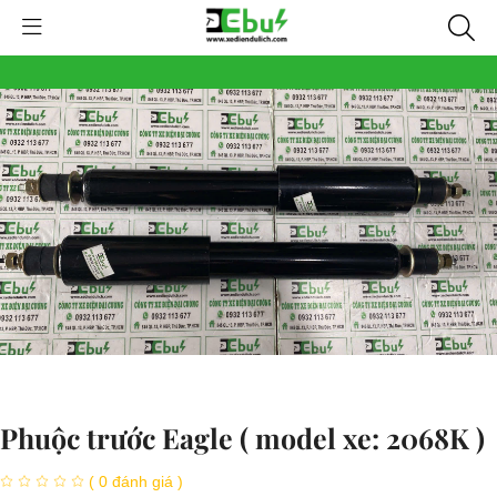
Phuộc trước Eagle ( model xe: 2068K )
( 0 đánh giá )