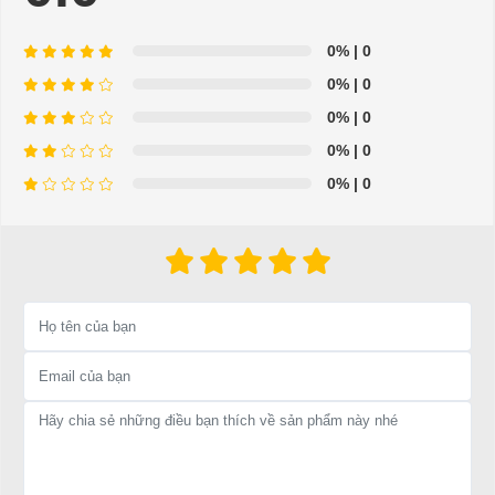
- Hỗ trợ giải đáp các vấn đề liên quan đến xe điện miễn phí
- Chuyên phụ tùng, phụ kiện - thiết bị dành cho xe điện.
0%
| 0
0%
| 0
- Dịch vụ sửa chữa, thay thế phụ tùng, phụ kiện - thiết bị cho
0%
| 0
xe ô tô điện.
0%
| 0
=>Liên hệ với chúng tôi để yêu cầu cung cấp, sửa chữa,
0%
| 0
thay thế phụ tùng, phụ kiện - thiết bị cho xe điện. Giá thành
cạnh tranh, tay nghề thợ chuyên nghiệp, nhanh chóng.
Hân hạnh được phục vụ mọi người
Để được tư vấn thêm về cách sử dụng xe ô tô điện để tăng tuổi thọ
cho xe hoặc có vấn đề gì cần được hỗ trợ, quý khách vui lòng liên
hệ:
LIÊN HỆ CÔNG TY:
Công ty TNHH TM DV XNK
Đại Cường
Địa chỉ: 49/9 Nhị Bình 16, Hóc Môn, TP.HCM