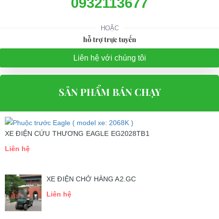
0932113677
HOẶC
hỗ trợ trực tuyến
Liên hệ với chúng tôi
SẢN PHẨM BÁN CHẠY
XE ĐIỆN CỨU THƯƠNG EAGLE EG2028TB1
Liên hệ
XE ĐIỆN CHỞ HÀNG A2.GC
Liên hệ