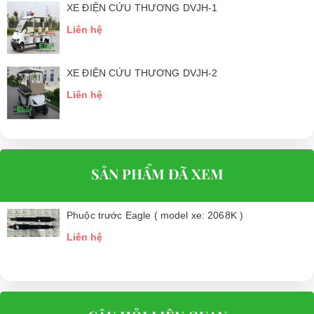
XE ĐIỆN CỨU THƯƠNG DVJH-1
Liên hệ
XE ĐIỆN CỨU THƯƠNG DVJH-2
Liên hệ
SẢN PHẨM ĐÃ XEM
Phuộc trước Eagle ( model xe: 2068K )
Liên hệ