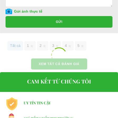
Điện thoại: 0932113677
Gửi ảnh thực tế
E-mail:
phuhuynhkd@gmail.com
GỬI
Website:
xediendulich.com
Website:
phutungxegolf.com
Tất cả
1
2
3
4
5
XEM TẤT CẢ ĐÁNH GIÁ
CAM KẾT TỪ CHÚNG TÔI
UY TÍN TIN CẬY