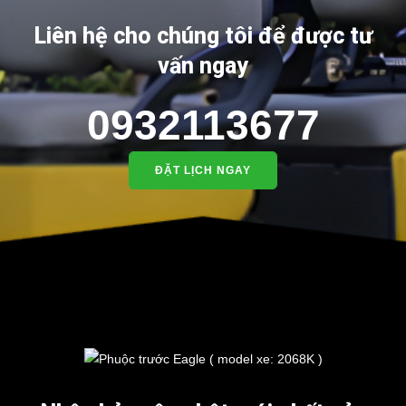
Liên hệ cho chúng tôi để được tư
vấn ngay
0932113677
ĐẶT LỊCH NGAY