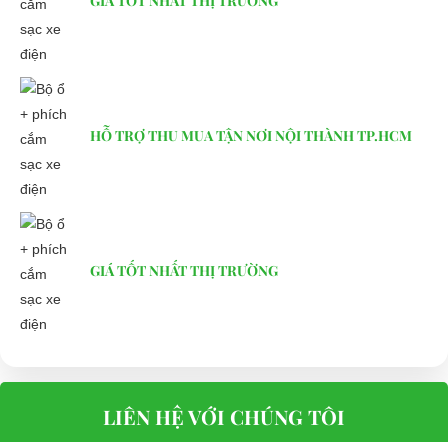
GIÁ TỐT NHẤT THỊ TRƯỜNG
HỖ TRỢ THU MUA TẬN NƠI NỘI THÀNH TP.HCM
GIÁ TỐT NHẤT THỊ TRƯỜNG
LIÊN HỆ VỚI CHÚNG TÔI