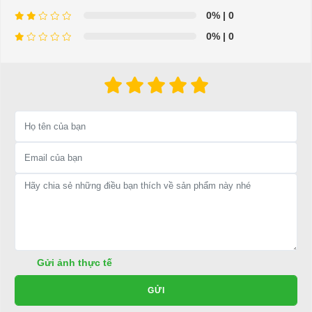
Thông tin chi tiết bộ ổ + phích cắm sạc xe điện:
0%
| 0
Nhiệt độ hoạt động: -30 ℃ ~ + 50 ℃
0%
| 0
Dòng điện định mức: 60A
Điện áp định mức: 220V
Chèn lực: 20N ~ 80N
Chu kì sống: ≥ 10000
Mức độ proetction: IP54
Dây: Lọn uốn
Insulaten resistanceis: ≥ 500MΩ
Nội trở làm việc: ≤ 0.5mΩ
Điện áp tối đa: 2000V
Cháy Đánh giá: UL94-V0
⇒ Xem thêm:
Bạn nên chọn mua Xe điện sân golf chất lượng giá
tốt ở đâu?
Gửi ảnh thực tế
Để được tư vấn thêm về cách sử dụng xe ô tô điện để tăng tuổi thọ
GỬI
cho xe hoặc có vấn đề gì cần được hỗ trợ, quý khách vui lòng liên