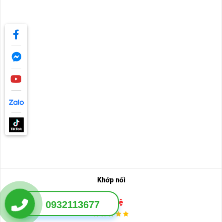
Khớp nối
Liên hệ
0932113677