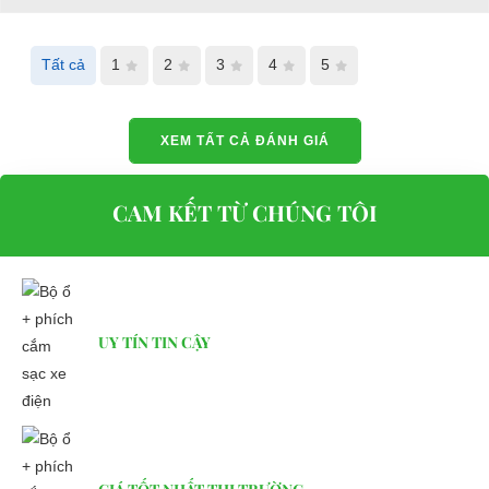
hệ:
LIÊN HỆ CÔNG TY:
Công ty TNHH TM DV XNK
Tất cả
1
2
3
4
5
Đại Cường
Địa chỉ: 845 Quốc Lộ 13, Phường Hiệp Bình Phước, Thành phố
XEM TẤT CẢ ĐÁNH GIÁ
Thủ Đức, TP.HCM
Điện thoại: 08 68 100 260 ( Châu ) - 093 211 3677 ( Phú )
CAM KẾT TỪ CHÚNG TÔI
E-mail:
phuhuynhkd@gmail.com
Website:
xediendulich.com
Website:
phutungxegolf.com
UY TÍN TIN CẬY