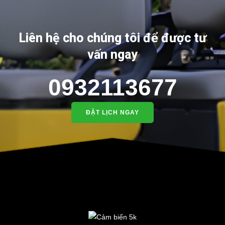
Liên hệ cho chúng tôi để được tư
vấn ngay
0932113677
ĐẶT LỊCH NGAY