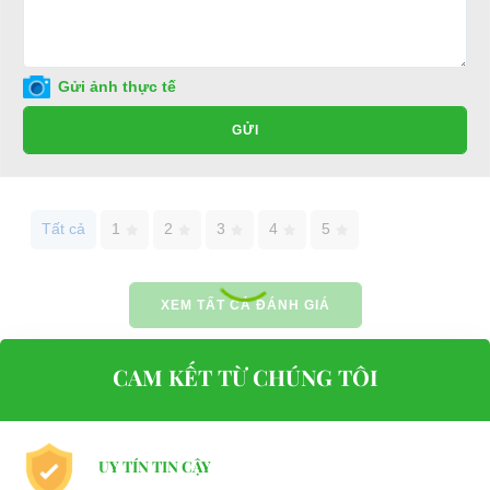
Địa chỉ: 49/9 Nhị Bình 16, Hóc Môn, TP.HCM
Điện thoại: 0932113677
Gửi ảnh thực tế
E-mail:
phuhuynhkd@gmail.com
GỬI
Website:
xediendulich.com
Website:
phutungxegolf.com
Tất cả
1
2
3
4
5
XEM TẤT CẢ ĐÁNH GIÁ
CAM KẾT TỪ CHÚNG TÔI
UY TÍN TIN CẬY