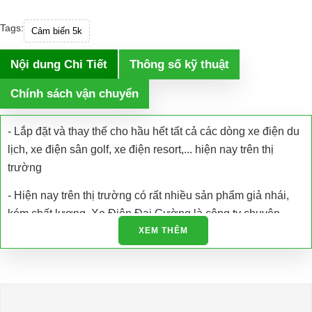
Tags:
Cảm biến 5k
Nội dung Chi Tiết
Thông số kỹ thuật
Chính sách vận chuyển
- Lắp đặt và thay thế cho hầu hết tất cả các dòng xe điện du
lịch, xe điện sân golf, xe điện resort,... hiện nay trên thị
trường
- Hiện nay trên thị trường có rất nhiều sản phẩm giả nhái,
kém chất lượng. Xe Điện Đại Cường là công ty chuyên
nhập khẩu các loại xe điện và phụ tùng xe điện trực tiếp tại
XEM THÊM
nhà máy sản xuất đảm bảo chất lượng và có giấy tờ được
cấp phép.
- Chúng tôi còn hỗ trợ kiểm tra bảo dưỡng, bảo trì và sửa