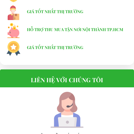
GIÁ TỐT NHẤT THỊ TRƯỜNG
HỖ TRỢ THU MUA TẬN NƠI NỘI THÀNH TP.HCM
GIÁ TỐT NHẤT THỊ TRƯỜNG
LIÊN HỆ VỚI CHÚNG TÔI