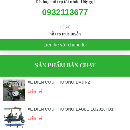
Để được hỗ trợ tốt nhất. Hãy gọi
0932113677
HOẶC
hỗ trợ trực tuyến
Liên hệ với chúng tôi
SẢN PHẨM BÁN CHẠY
XE ĐIỆN CỨU THƯƠNG DVJH-2
Liên hệ
XE ĐIỆN CỨU THƯƠNG EAGLE EG2028TB1
Liên hệ