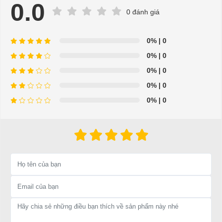
chữa tận nơi
0.0
0 đánh giá
- Hỗ trợ giải đáp các vấn đề liên quan đến xe điện miễn phí
- Chuyên phụ tùng, phụ kiện - thiết bị dành cho xe điện.
0%
| 0
0%
| 0
- Dịch vụ sửa chữa, thay thế phụ tùng, phụ kiện - thiết bị cho
0%
| 0
xe ô tô điện.
0%
| 0
=>Liên hệ với chúng tôi để yêu cầu cung cấp, sửa chữa,
0%
| 0
thay thế phụ tùng, phụ kiện - thiết bị cho xe điện. Giá thành
cạnh tranh, tay nghề thợ chuyên nghiệp, nhanh chóng.
Hân hạnh được phục vụ mọi người
Để được tư vấn thêm về cách sử dụng xe ô tô điện để tăng tuổi thọ
cho xe hoặc có vấn đề gì cần được hỗ trợ, quý khách vui lòng liên
hệ:
LIÊN HỆ CÔNG TY:
Công ty TNHH TM DV XNK
Đại Cường