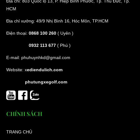
Địa chỉ: 803 Quốc lộ 13, P. Hiệp Bình Phước, Tp. Thủ Đức, Tp.
HCM
Địa chỉ xưởng: 49/9 Nhị Bình 16, Hóc Môn, TP.HCM
Điện thoại:
0868 100 260
( Uyên )
0932 113 677
( Phú )
E-mail:
phuhuynhkd@gmail.com
Website:
x
ediendulich.com
phutungxegolf.com
CHÍNH SÁCH
TRANG CHỦ